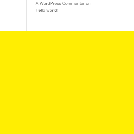
A WordPress Commenter
on
Hello world!