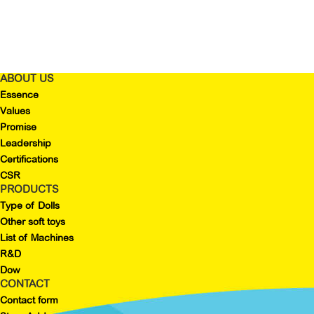
ABOUT US
Essence
Values
Promise
Leadership
Certifications
CSR
PRODUCTS
Type of Dolls
Other soft toys
List of Machines
R&D
Dow
CONTACT
Contact form