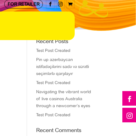
FOR RETAILER



Recent Posts
Test Post Created
Pin up azerbaycan
istifadəçilərini sadə və sürətli
seçimlərlə qarşılayır
Test Post Created
Navigating the vibrant world

of live casinos Australia
through a newcomer’s eyes
Test Post Created

Recent Comments