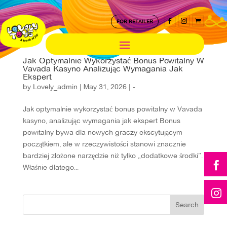



FOR RETAILER
Jak Optymalnie Wykorzystać Bonus Powitalny W
Vavada Kasyno Analizując Wymagania Jak
Ekspert
by
Lovely_admin
|
May 31, 2026
|
-
Jak optymalnie wykorzystać bonus powitalny w Vavada
kasyno, analizując wymagania jak ekspert Bonus
powitalny bywa dla nowych graczy ekscytującym
początkiem, ale w rzeczywistości stanowi znacznie
bardziej złożone narzędzie niż tylko „dodatkowe środki”.

Właśnie dlatego...
