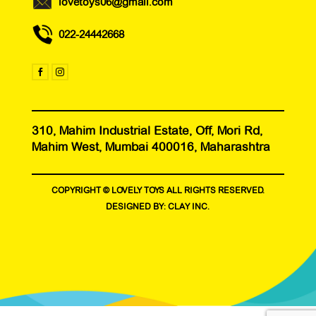
lovetoys06@gmail.com
022-24442668


310, Mahim Industrial Estate, Off, Mori Rd,
Mahim West, Mumbai 400016, Maharashtra
COPYRIGHT © LOVELY TOYS ALL RIGHTS RESERVED.
DESIGNED BY:
CLAY INC.