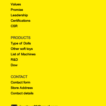
Values
Promise
Leadership
Certifications
CSR
PRODUCTS
Type of Dolls
Other soft toys
List of Machines
R&D
Dow
CONTACT
Contact form
Store Address
Contact details