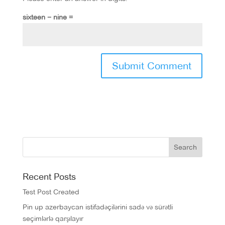
sixteen − nine =
Recent Posts
Test Post Created
Pin up azerbaycan istifadəçilərini sadə və sürətli
seçimlərlə qarşılayır