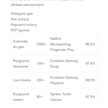
okresie rzeczywistym.
Kategoria gier
Ilość pozycji
Popularni twórcy
RTP typowe
NetEnt,
Automaty
2500+
Microgaming,
96.2%
do gier
Pragmatic Play
Rozgrywki
Evolution Gaming,
150+
97.8%
klasyczne
Ezugi
Evolution Gaming,
Live Casino
200+
98.5%
Playtech
Rozgrywki
Spribe, Turbo
80+
97.0%
instant
Games