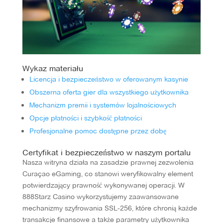
Wykaz materiału
Licencja i bezpieczeństwo w oferowanym kasynie
Obszerna oferta gier dla wszystkiego użytkownika
Mechanizm premii i systemów lojalnościowych
Opcje płatności i szybkość płatności
Profesjonalne pomoc dostępne przez dobę
Certyfikat i bezpieczeństwo w naszym portalu
Nasza witryna działa na zasadzie prawnej zezwolenia
Curaçao eGaming, co stanowi weryfikowalny element
potwierdzający prawność wykonywanej operacji. W
888Starz Casino wykorzystujemy zaawansowane
mechanizmy szyfrowania SSL-256, które chronią każde
transakcje finansowe a także parametry użytkownika