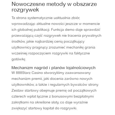
Nowoczesne metody w obszarze
rozgrywek
Ta strona systematycznie uaktualnia zbiór,
wprowadzając aktualne nowości jeszcze w momencie
ich globalnej publikacji. Funkcja demo daje sprawdzić
przeważającą część rozgrywek nie tracenia prywatnych
środków, jakie najbardziej cenią początkujący
użytkownicy pragnący zrozumieć mechanikę grania
wcześniej rozpoczęciem rozgrywki na faktyczne
gotówkę.
Mechanizm nagród i planów lojalnościowych
W 888Starz Casino stworzyliśmy zaawansowany
mechanizm premii, jaki docenia zarówno nowych
użytkowników, a także i regularnych bywalców strony.
Zestaw startowy obejmuje premię od początkowych
czterech wpłat łącznie z bonusowymi bezpłatnymi
zakrętkami na określone sloty, co daje wyraźnie
zwiększyć startowy kapitał do rozgrywki.