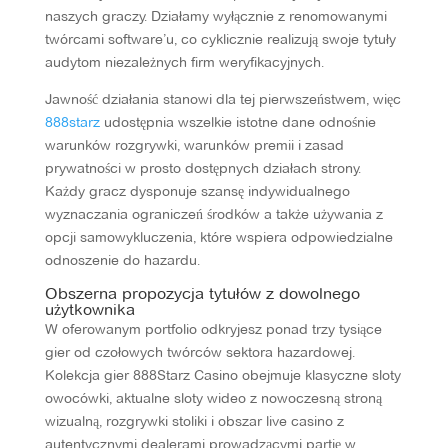
naszych graczy. Działamy wyłącznie z renomowanymi
twórcami software’u, co cyklicznie realizują swoje tytuły
audytom niezależnych firm weryfikacyjnych.
Jawność działania stanowi dla tej pierwszeństwem, więc
888starz
udostępnia wszelkie istotne dane odnośnie
warunków rozgrywki, warunków premii i zasad
prywatności w prosto dostępnych działach strony.
Każdy gracz dysponuje szansę indywidualnego
wyznaczania ograniczeń środków a także używania z
opcji samowykluczenia, które wspiera odpowiedzialne
odnoszenie do hazardu.
Obszerna propozycja tytułów z dowolnego
użytkownika
W oferowanym portfolio odkryjesz ponad trzy tysiące
gier od czołowych twórców sektora hazardowej.
Kolekcja gier 888Starz Casino obejmuje klasyczne sloty
owocówki, aktualne sloty wideo z nowoczesną stroną
wizualną, rozgrywki stoliki i obszar live casino z
autentycznymi dealerami prowadzącymi partię w