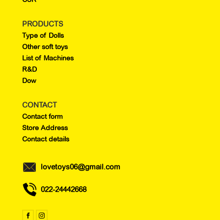
PRODUCTS
Type of Dolls
Other soft toys
List of Machines
R&D
Dow
CONTACT
Contact form
Store Address
Contact details
lovetoys06@gmail.com
022-24442668

