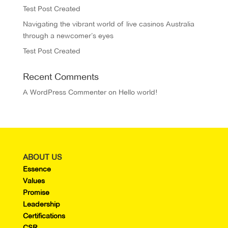
Test Post Created
Navigating the vibrant world of live casinos Australia
through a newcomer’s eyes
Test Post Created
Recent Comments
A WordPress Commenter
on
Hello world!
ABOUT US
Essence
Values
Promise
Leadership
Certifications
CSR