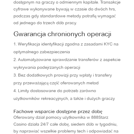
dostępnym na graczy o odmiennym kapitale. Transakcje
cyfrowe wykonywane bywają w czasie do dwóch hrs,
podczas gdy standardowe metody potrafią wymagać
od jednego do trzech dób pracy.
Gwarancja chronionych operacji
Weryfikacja identyfikacji zgodna z zasadami KYC na
optymalnego zabezpieczenia
Automatyzowane sprawdzanie transferów z aspekcie
wykrywania podejrzanych operacji
Bez dodatkowych prowizji przy wpłaty i transfery
przy przeważającą część oferowanych metod
Limity dostosowane do potrzeb zarówno
użytkowników rekreacyjnych, a także i dużych graczy
Fachowe wsparcie dostępne przez dobę
Oferowany dział pomocy użytkownika w 888Starz
Casino działa 24/7 całe dobę, siedem dób w tygodniu,
by naprawiać wszelkie problemy tech i odpowiadać na