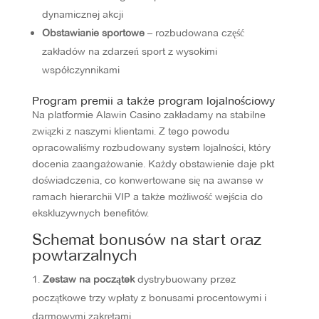
dynamicznej akcji
Obstawianie sportowe
– rozbudowana część
zakładów na zdarzeń sport z wysokimi
współczynnikami
Program premii a także program lojalnościowy
Na platformie Alawin Casino zakładamy na stabilne
związki z naszymi klientami. Z tego powodu
opracowaliśmy rozbudowany system lojalności, który
docenia zaangażowanie. Każdy obstawienie daje pkt
doświadczenia, co konwertowane się na awanse w
ramach hierarchii VIP a także możliwość wejścia do
ekskluzywnych benefitów.
Schemat bonusów na start oraz
powtarzalnych
Zestaw na początek
dystrybuowany przez
początkowe trzy wpłaty z bonusami procentowymi i
darmowymi zakrętami