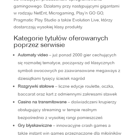
gamingowego. Działamy przy następującymi gigantami
w rodzaju NetEnt, Microgaming, Play’n GO GO,
Pragmatic Play Studio a także Evolution Live, którzy
dostarczają wysokiej klasy produkty.
Kategorie tytułów oferowanych
poprzez serwisie
Automaty video
– już ponad 2000 gier cechujących
się rozmaitej tematyce, począwszy od klasycznych
symboli owocowych po zaawansowane megaways z
dziesiątkami tysięcy ścieżek nagród
Rozgrywki stołowe
– liczne edycje roulette, oczka,
baccarat oraz kart z odmiennymi zakresami stawek
Casino na transmitowane
– doświadczeni krupierzy
obsługujący streaming w tempie realnym
bezpośrednio z wysokiej rangi pomieszczeń
Gry błyskawiczne
– innowacyjne crash games a
także instant win games przeznaczone dla miłośników