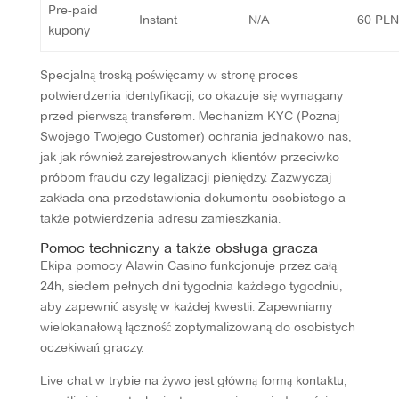
Pre-paid
Instant
N/A
60 PLN
kupony
Specjalną troską poświęcamy w stronę proces
potwierdzenia identyfikacji, co okazuje się wymagany
przed pierwszą transferem. Mechanizm KYC (Poznaj
Swojego Twojego Customer) ochrania jednakowo nas,
jak jak również zarejestrowanych klientów przeciwko
próbom fraudu czy legalizacji pieniędzy. Zazwyczaj
zakłada ona przedstawienia dokumentu osobistego a
także potwierdzenia adresu zamieszkania.
Pomoc techniczny a także obsługa gracza
Ekipa pomocy Alawin Casino funkcjonuje przez całą
24h, siedem pełnych dni tygodnia każdego tygodniu,
aby zapewnić asystę w każdej kwestii. Zapewniamy
wielokanałową łączność zoptymalizowaną do osobistych
oczekiwań graczy.
Live chat w trybie na żywo jest główną formą kontaktu,