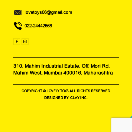
lovetoys06@gmail.com
022-24442668


310, Mahim Industrial Estate, Off, Mori Rd,
Mahim West, Mumbai 400016, Maharashtra
COPYRIGHT © LOVELY TOYS ALL RIGHTS RESERVED.
DESIGNED BY:
CLAY INC.