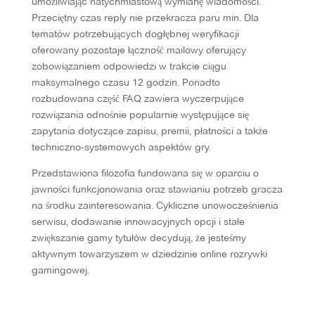
umożliwiając natychmiastową wymianę wiadomości.
Przeciętny czas reply nie przekracza paru min. Dla
tematów potrzebujących dogłębnej weryfikacji
oferowany pozostaje łączność mailowy oferujący
zobowiązaniem odpowiedzi w trakcie ciągu
maksymalnego czasu 12 godzin. Ponadto
rozbudowana część FAQ zawiera wyczerpujące
rozwiązania odnośnie popularnie występujące się
zapytania dotyczące zapisu, premii, płatności a także
techniczno-systemowych aspektów gry.
Przedstawiona filozofia fundowana się w oparciu o
jawności funkcjonowania oraz stawianiu potrzeb gracza
na środku zainteresowania. Cykliczne unowocześnienia
serwisu, dodawanie innowacyjnych opcji i stałe
zwiększanie gamy tytułów decydują, że jesteśmy
aktywnym towarzyszem w dziedzinie online rozrywki
gamingowej.