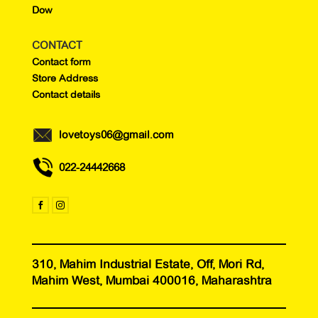
Dow
CONTACT
Contact form
Store Address
Contact details
lovetoys06@gmail.com
022-24442668


310, Mahim Industrial Estate, Off, Mori Rd,
Mahim West, Mumbai 400016, Maharashtra