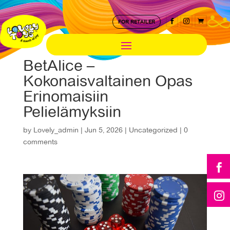



FOR RETAILER
BetAlice –
Kokonaisvaltainen Opas
Erinomaisiin
Pelielämyksiin
by
Lovely_admin
|
Jun 5, 2026
|
Uncategorized
|
0
comments

