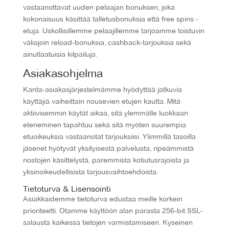
vastaanottavat uuden pelaajan bonuksen, joka
kokonaisuus käsittää talletusbonuksia että free spins -
etuja. Uskollisillemme pelaajillemme tarjoamme toistuvin
väliajoin reload-bonuksia, cashback-tarjouksia sekä
ainutlaatuisia kilpailuja.
Asiakasohjelma
Kanta-asiakasjärjestelmämme hyödyttää jatkuvia
käyttäjiä vaiheittain nousevien etujen kautta. Mitä
aktiivisemmin käytät aikaa, sitä ylemmälle luokkaan
eteneminen tapahtuu sekä sitä myöten suurempia
etuoikeuksia vastaanotat tarjouksiisi. Ylimmillä tasoilla
jäsenet hyötyvät yksityisestä palvelusta, ripeämmistä
nostojen käsittelystä, paremmista kotiutusrajoista ja
yksinoikeudellisista tarjousvaihtoehdoista.
Tietoturva & Lisensointi
Asiakkaidemme tietoturva edustaa meille korkein
prioriteetti. Otamme käyttöön alan parasta 256-bit SSL-
salausta kaikessa tietojen varmistamiseen. Kyseinen