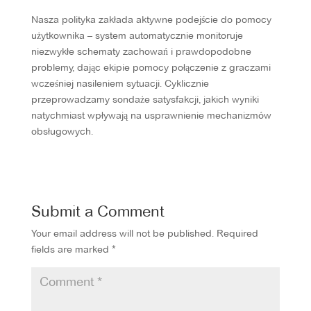
Nasza polityka zakłada aktywne podejście do pomocy
użytkownika – system automatycznie monitoruje
niezwykłe schematy zachowań i prawdopodobne
problemy, dając ekipie pomocy połączenie z graczami
wcześniej nasileniem sytuacji. Cyklicznie
przeprowadzamy sondaże satysfakcji, jakich wyniki
natychmiast wpływają na usprawnienie mechanizmów
obsługowych.
Submit a Comment
Your email address will not be published.
Required
fields are marked
*