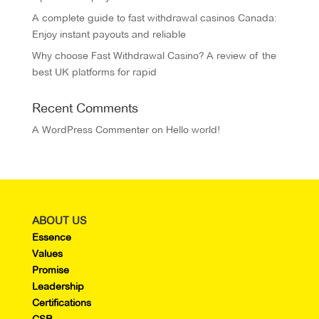
A complete guide to fast withdrawal casinos Canada:
Enjoy instant payouts and reliable
Why choose Fast Withdrawal Casino? A review of the
best UK platforms for rapid
Recent Comments
A WordPress Commenter
on
Hello world!
ABOUT US
Essence
Values
Promise
Leadership
Certifications
CSR