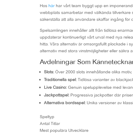
Hos
här
har vårt team byggt upp en imponerande k
webbplats samarbetar med välkända tillverkare s
säkerställa att alla användare skaffar ingång fö
Spelsamlingen innehåller allt från tidlösa enarma
uppdaterar kontinuerligt vårt urval med nya releas
hitta. Våra alternativ är omsorgsfullt plockade i s
alternativ med stora vinstmöjligheter eller säkra 
Avdelningar Som Kännetecknar
Slots:
Över 2000 slots innehållande olika motiv, fr
Traditionella spel:
Tidlösa varianter av blackjac
Live Casino:
Genuin spelupplevelse med levande 
Jackpottspel:
Progressiva jackpotter där priser
Alternativa bordsspel:
Unika versioner av klassi
Speltyp
Antal Titlar
Mest populära Utvecklare