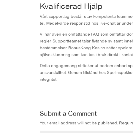
Kvalificerad Hjälp
Vårt supportlag består utav kompetenta teammedle
tel. Medelvärde responstid hos live-chat är unde
Vi har även en omfattande FAQ som omfattar dom 
regler. Supportteamet talar flytande sv samt i
bestämmelser. BonusKong Kasino sätter spelara
självexkludering som kan tas i bruk direkt i konto
Detta engagemang sträcker ut bortom enbart spel
ansvarsfullhet. Genom tillstånd hos Spelinspekti
integritet.
Submit a Comment
Your email address will not be published.
Requir