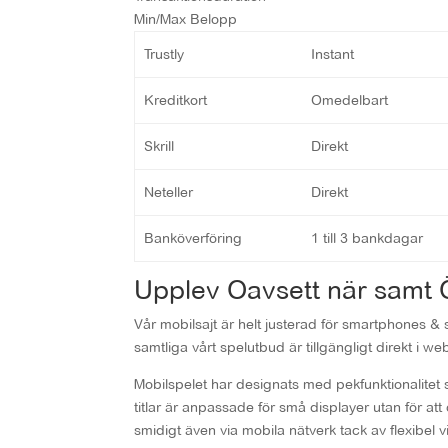
Min/Max Belopp
Trustly
Instant
Kreditkort
Omedelbart
Skrill
Direkt
Neteller
Direkt
Banköverföring
1 till 3 bankdagar
Upplev Oavsett när samt Ö
Vår mobilsajt är helt justerad för smartphones 
samtliga vårt spelutbud är tillgängligt direkt 
Mobilspelet har designats med pekfunktionalitet 
titlar är anpassade för små displayer utan för att
smidigt även via mobila nätverk tack av flexibel v