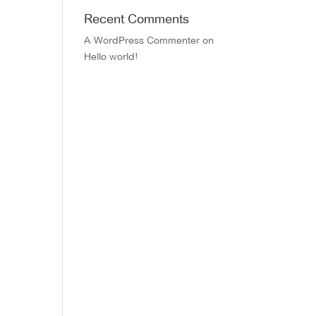
Recent Comments
A WordPress Commenter
on
Hello world!