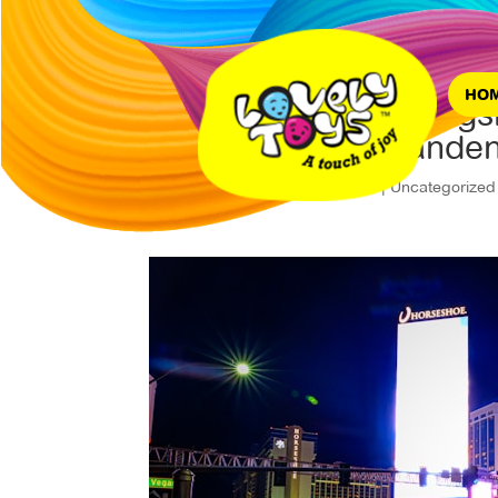
BonusKong Kasino – Di
HO
Handledning för Fängs
Generösa Erbjudande
by
Lovely_admin
|
May 19, 2026
|
Uncategorized