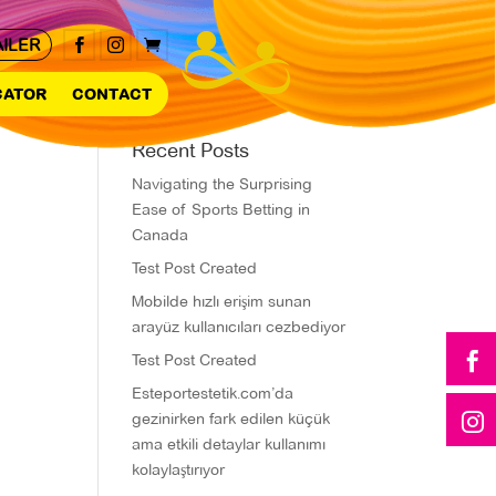
AILER



CATOR
CONTACT
Recent Posts
Navigating the Surprising
Ease of Sports Betting in
Canada
Test Post Created
Mobilde hızlı erişim sunan
arayüz kullanıcıları cezbediyor

Test Post Created
Esteportestetik.com’da
gezinirken fark edilen küçük

ama etkili detaylar kullanımı
kolaylaştırıyor