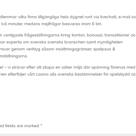
mmar vilka finns tillgängliga hela dygnet runt via livechatt, e-mail o
r två minuter, medans mejlfrågor besvaras inom 6 tim.
vanligaste frågeställningarna kring konton, bonusar, transaktioner o
nnehar expertis om svenska svenska branschen samt myndigheten
nsvar genom verktyg såsom insättningsgränser, spelpaus &
inställningarna.
 – vi strävar efter att skapa en säker miljö där spänning förenas med
onen efterföljer vårt casino alla svenska bestämmelser för spelskydd o
ed fields are marked
*