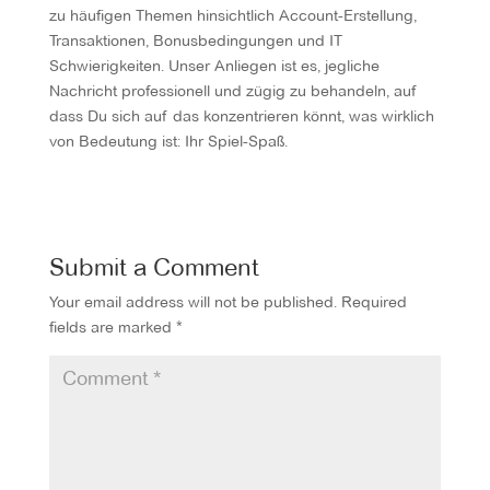
zu häufigen Themen hinsichtlich Account-Erstellung,
Transaktionen, Bonusbedingungen und IT
Schwierigkeiten. Unser Anliegen ist es, jegliche
Nachricht professionell und zügig zu behandeln, auf
dass Du sich auf das konzentrieren könnt, was wirklich
von Bedeutung ist: Ihr Spiel-Spaß.
Submit a Comment
Your email address will not be published.
Required
fields are marked
*