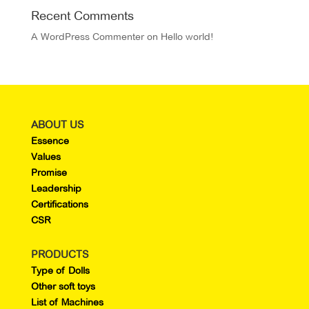
Recent Comments
A WordPress Commenter
on
Hello world!
ABOUT US
Essence
Values
Promise
Leadership
Certifications
CSR
PRODUCTS
Type of Dolls
Other soft toys
List of Machines