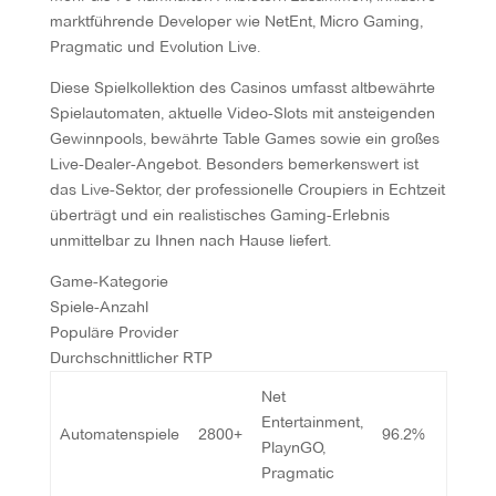
marktführende Developer wie NetEnt, Micro Gaming,
Pragmatic und Evolution Live.
Diese Spielkollektion des Casinos umfasst altbewährte
Spielautomaten, aktuelle Video-Slots mit ansteigenden
Gewinnpools, bewährte Table Games sowie ein großes
Live-Dealer-Angebot. Besonders bemerkenswert ist
das Live-Sektor, der professionelle Croupiers in Echtzeit
überträgt und ein realistisches Gaming-Erlebnis
unmittelbar zu Ihnen nach Hause liefert.
Game-Kategorie
Spiele-Anzahl
Populäre Provider
Durchschnittlicher RTP
Net
Entertainment,
Automatenspiele
2800+
96.2%
PlaynGO,
Pragmatic