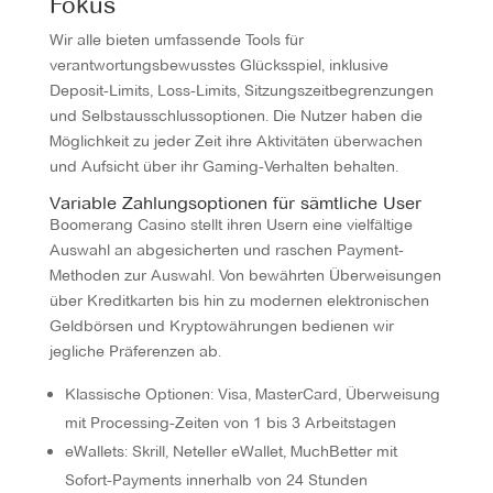
Fokus
Wir alle bieten umfassende Tools für
verantwortungsbewusstes Glücksspiel, inklusive
Deposit-Limits, Loss-Limits, Sitzungszeitbegrenzungen
und Selbstausschlussoptionen. Die Nutzer haben die
Möglichkeit zu jeder Zeit ihre Aktivitäten überwachen
und Aufsicht über ihr Gaming-Verhalten behalten.
Variable Zahlungsoptionen für sämtliche User
Boomerang Casino stellt ihren Usern eine vielfältige
Auswahl an abgesicherten und raschen Payment-
Methoden zur Auswahl. Von bewährten Überweisungen
über Kreditkarten bis hin zu modernen elektronischen
Geldbörsen und Kryptowährungen bedienen wir
jegliche Präferenzen ab.
Klassische Optionen: Visa, MasterCard, Überweisung
mit Processing-Zeiten von 1 bis 3 Arbeitstagen
eWallets: Skrill, Neteller eWallet, MuchBetter mit
Sofort-Payments innerhalb von 24 Stunden