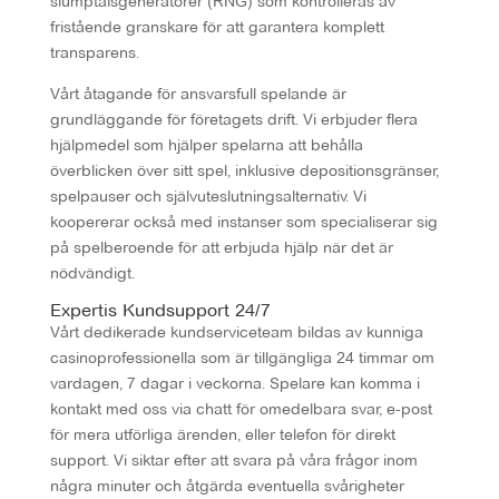
slumptalsgeneratorer (RNG) som kontrolleras av
fristående granskare för att garantera komplett
transparens.
Vårt åtagande för ansvarsfull spelande är
grundläggande för företagets drift. Vi erbjuder flera
hjälpmedel som hjälper spelarna att behålla
överblicken över sitt spel, inklusive depositionsgränser,
spelpauser och självuteslutningsalternativ. Vi
koopererar också med instanser som specialiserar sig
på spelberoende för att erbjuda hjälp när det är
nödvändigt.
Expertis Kundsupport 24/7
Vårt dedikerade kundserviceteam bildas av kunniga
casinoprofessionella som är tillgängliga 24 timmar om
vardagen, 7 dagar i veckorna. Spelare kan komma i
kontakt med oss via chatt för omedelbara svar, e-post
för mera utförliga ärenden, eller telefon för direkt
support. Vi siktar efter att svara på våra frågor inom
några minuter och åtgärda eventuella svårigheter