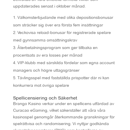
uppdaterades senast i oktober månad.
Välkomsterbjudande med olika depositionsbonusar
som sträcker sig över era första fem insättningar
Veckovisa reload-bonusar för registrerade spelare
med gynnsamma omsättningskrav
Återbetalningsprogram som ger tillbaka en
procentsats av era losses per månad
VIP-klubb med särskilda fördelar som egna account
managers och högre uttagsgränser
Tävlingsspel med fastställda prispotter där ni kan
konkurrera mot övriga spelare
Spellicensiering och Säkerhet
Brango Kasino verkar under en spellicens utfärdad av
Curacao eGaming, vilket säkerställer att våra våra
kasinospel genomgår återkommande granskningar för
spelrättvisa och randomisering. Vi nyttjar godkända