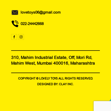
lovetoys06@gmail.com
022-24442668


310, Mahim Industrial Estate, Off, Mori Rd,
Mahim West, Mumbai 400016, Maharashtra
COPYRIGHT © LOVELY TOYS ALL RIGHTS RESERVED.
DESIGNED BY:
CLAY INC.