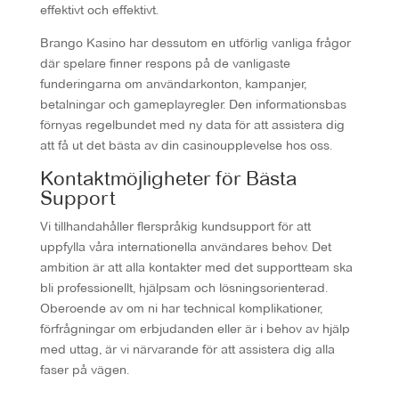
effektivt och effektivt.
Brango Kasino har dessutom en utförlig vanliga frågor
där spelare finner respons på de vanligaste
funderingarna om användarkonton, kampanjer,
betalningar och gameplayregler. Den informationsbas
förnyas regelbundet med ny data för att assistera dig
att få ut det bästa av din casinoupplevelse hos oss.
Kontaktmöjligheter för Bästa
Support
Vi tillhandahåller flerspråkig kundsupport för att
uppfylla våra internationella användares behov. Det
ambition är att alla kontakter med det supportteam ska
bli professionellt, hjälpsam och lösningsorienterad.
Oberoende av om ni har technical komplikationer,
förfrågningar om erbjudanden eller är i behov av hjälp
med uttag, är vi närvarande för att assistera dig alla
faser på vägen.