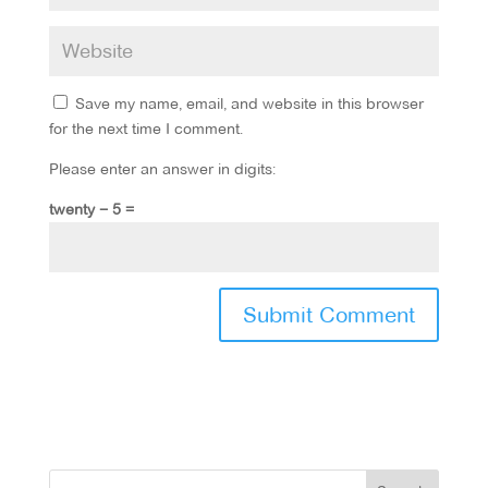
Save my name, email, and website in this browser
for the next time I comment.
Please enter an answer in digits:
twenty − 5 =