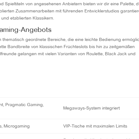
 Spieltiteln von angesehenen Anbietern bieten wir dir eine Palette, d
tablierten Zusammenarbeiten mit führenden Entwicklerstudios garantie
und etablierten Klassikern.
 Gaming-Angebots
in thematisch geordnete Bereiche, die eine leichte Bedienung ermögli
te Bandbreite von klassischen Früchteslots bis hin zu zeitgemäßen
lfreunde gelangen mit vielen Varianten von Roulette, Black Jack und
nt, Pragmatic Gaming,
Megaways-System integriert
os, Microgaming
VIP-Tische mit maximalen Limits