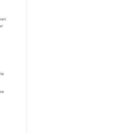
hen.
er
ie
sse