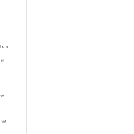
nd um
 in
nd.
 mit