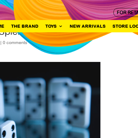
FOR RET
Dein exklusives Einstieg für
ME
THE BRAND
TOYS
NEW ARRIVALS
STORE LO
 Spielen
|
0 comments