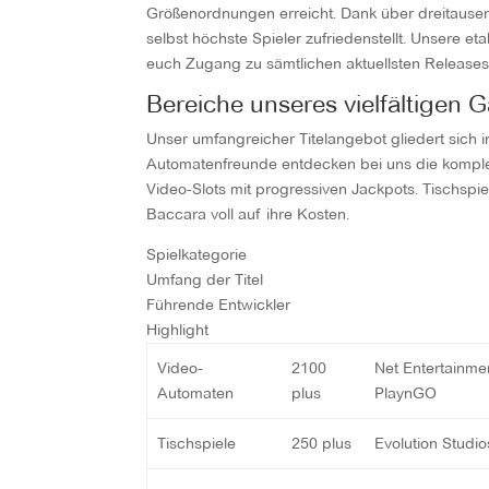
Größenordnungen erreicht. Dank über dreitausend
selbst höchste Spieler zufriedenstellt. Unsere e
euch Zugang zu sämtlichen aktuellsten Releases 
Bereiche unseres vielfältigen
Unser umfangreicher Titelangebot gliedert sich 
Automatenfreunde entdecken bei uns die komplet
Video-Slots mit progressiven Jackpots. Tischspie
Baccara voll auf ihre Kosten.
Spielkategorie
Umfang der Titel
Führende Entwickler
Highlight
Video-
2100
Net Entertainme
Automaten
plus
PlaynGO
Tischspiele
250 plus
Evolution Studi