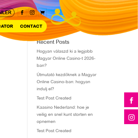
AILER



CATOR
CONTACT
Recent Posts
Hogyan válaszd ki a legjobb
Magyar Online Casino-t 2026-
ban?
Útmutató kezdőknek a Magyar
Online Casino-ban: hogyan
indulj el?
Test Post Created

Kaasino Nederland: hoe je
veilig en snel kunt storten en

opnemen
Test Post Created