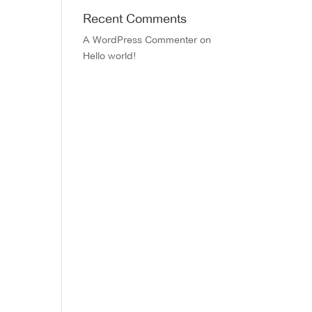
Recent Comments
A WordPress Commenter
on
Hello world!