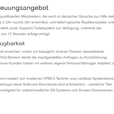
treuungsangebot
lifizierten Mitarbeitern, die euch in deutscher Sprache zur Hilfe ste
s 2 Uhr nachts Uhr erreichbar und liefert typische Reaktionszeiten unt
 steht unser Support-Ticketsystem zur Verfügung, während die
von 12 Stunden erfolgt erfolgt.
ügbarkeit
l erreichen, wobei wir bezüglich diverse Themen spezialisierte
r FAQ-Bereich deckt die meistgestellten Anfragen zu Kontoführung,
um-Kunden haben wir exklusiv eigene Personal Manager etabliert, d
tform basiert auf moderner HTML5-Technik, was nahtlose Spielerlebni
haupt keine Software-Downloads sind erforderlich – sämtliche Titel
windigkeit für unterschiedliche OS-Systeme und Screen-Dimensionen.