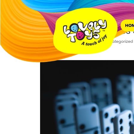
Bravoplay Spielbank – 
HO
erstklassiges digitales
by
Lovely_admin
|
Feb 18, 2026
|
Uncategorized