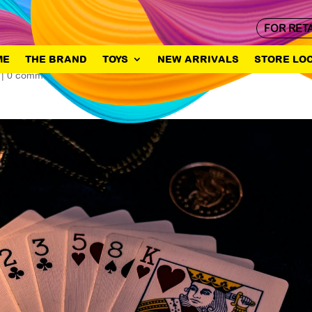
FOR RET
 Guide po Zabawie Online
ME
THE BRAND
TOYS
NEW ARRIVALS
STORE LO
|
0 comments