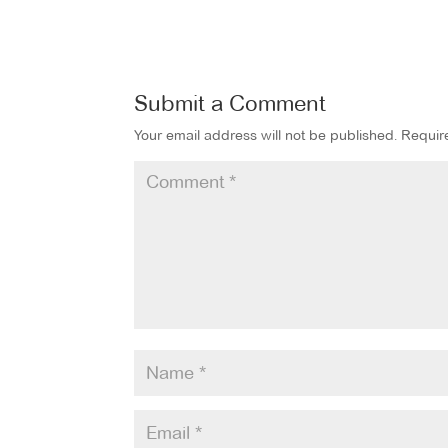
Submit a Comment
Your email address will not be published.
Requir