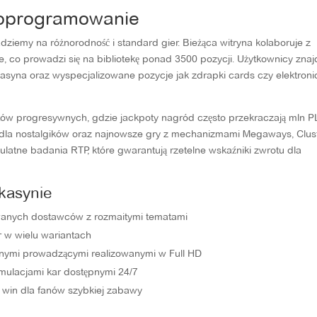
i oprogramowanie
dziemy na różnorodność i standard gier. Bieżąca witryna kolaboruje z
e, co prowadzi się na bibliotekę ponad 3500 pozycji. Użytkownicy znaj
ive kasyna oraz wyspecjalizowane pozycje jak zdrapki cards czy elektron
ów progresywnych, gdzie jackpoty nagród często przekraczają mln P
dla nostalgików oraz najnowsze gry z mechanizmami Megaways, Clus
pulatne badania RTP, które gwarantują rzetelne wskaźniki zwrotu dla
kasynie
anych dostawców z rozmaitymi tematami
er w wielu wariantach
nymi prowadzącymi realizowanymi w Full HD
mulacjami kar dostępnymi 24/7
win dla fanów szybkiej zabawy