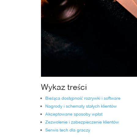
Wykaz treści
Bieżąca dostępność rozrywki i software
Nagrody i schematy stałych klientów
Akceptowane sposoby wpłat
Zezwolenie i zabezpieczenie klientów
Serwis tech dla graczy