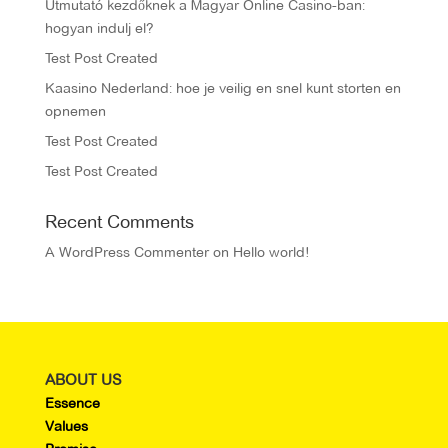
Útmutató kezdőknek a Magyar Online Casino-ban:
hogyan indulj el?
Test Post Created
Kaasino Nederland: hoe je veilig en snel kunt storten en
opnemen
Test Post Created
Test Post Created
Recent Comments
A WordPress Commenter
on
Hello world!
ABOUT US
Essence
Values