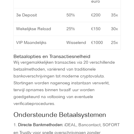
euro
3e Deposit
50%
€200
35x
Wekelijkse Reload
25%
€150
30x
VIP Maandelijks
Wisselend
€1000
25x
Betaalopties en Transactiesnelheid
Wij vergemakkelijken transacties via 20 verschillende
betaalmethoden, variërend van traditionele
bankoverschrijvingen tot moderne cryptovaluta.
Stortingen worden nagenoeg instantaan verwerkt,
terwijl opnames binnen twaalf uur worden
goedgekeurd na voltooiing van eventuele
verificatieprocedures.
Ondersteunde Betaalsystemen
Directe Bankmethoden:
iDEAL, Bancontact, SOFORT
en Trustly voor snelle overschrijvingen zonder