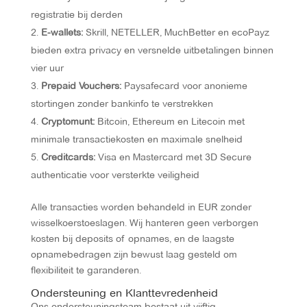
registratie bij derden
E-wallets:
Skrill, NETELLER, MuchBetter en ecoPayz
bieden extra privacy en versnelde uitbetalingen binnen
vier uur
Prepaid Vouchers:
Paysafecard voor anonieme
stortingen zonder bankinfo te verstrekken
Cryptomunt:
Bitcoin, Ethereum en Litecoin met
minimale transactiekosten en maximale snelheid
Creditcards:
Visa en Mastercard met 3D Secure
authenticatie voor versterkte veiligheid
Alle transacties worden behandeld in EUR zonder
wisselkoerstoeslagen. Wij hanteren geen verborgen
kosten bij deposits of opnames, en de laagste
opnamebedragen zijn bewust laag gesteld om
flexibiliteit te garanderen.
Ondersteuning en Klanttevredenheid
Ons ondersteuningsteam bestaat uit vijftig