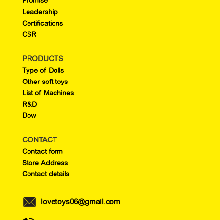
Promise
Leadership
Certifications
CSR
PRODUCTS
Type of Dolls
Other soft toys
List of Machines
R&D
Dow
CONTACT
Contact form
Store Address
Contact details
lovetoys06@gmail.com