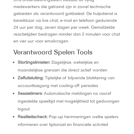
medewerkers die getraind zijn in zowel technische
gebieden als verantwoord gokbeleid. De hulpdienst is
bereikbaar via live chat, e-mail en telefoon gedurende
24 uur per dag, zeven dagen per week. Gemiddelde
reactietijden bedragen minder dan 2 minuten voor chat
en vier uur voor emailvragen.
Verantwoord Spelen Tools
Stortingslimieten:
Dagelijkse, wekelijkse en
maandelijkse grenzen die direct actief worden
Zelfuitsluiting:
Tijdelijke of blijvende blokkering van
accounttoegang met cooling-off periodes
Sessietimers:
Automatische meldingen na vooraf
ingestelde speeltijd met mogelijkheid tot gedwongen
logout
Realiteitscheck:
Pop-up herinneringen welke spelers
informeren over tijdsinzet en financiële activiteit