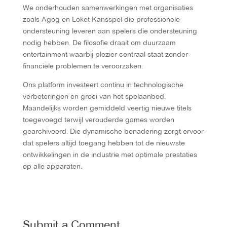
We onderhouden samenwerkingen met organisaties
zoals Agog en Loket Kansspel die professionele
ondersteuning leveren aan spelers die ondersteuning
nodig hebben. De filosofie draait om duurzaam
entertainment waarbij plezier centraal staat zonder
financiële problemen te veroorzaken.
Ons platform investeert continu in technologische
verbeteringen en groei van het spelaanbod.
Maandelijks worden gemiddeld veertig nieuwe titels
toegevoegd terwijl verouderde games worden
gearchiveerd. Die dynamische benadering zorgt ervoor
dat spelers altijd toegang hebben tot de nieuwste
ontwikkelingen in de industrie met optimale prestaties
op alle apparaten.
Submit a Comment