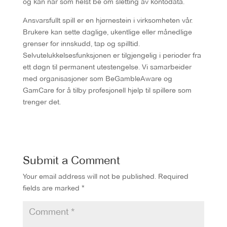
og kan når som helst be om sletting av kontodata.
Ansvarsfullt spill er en hjørnestein i virksomheten vår.
Brukere kan sette daglige, ukentlige eller månedlige
grenser for innskudd, tap og spilltid.
Selvutelukkelsesfunksjonen er tilgjengelig i perioder fra
ett døgn til permanent utestengelse. Vi samarbeider
med organisasjoner som BeGambleAware og
GamCare for å tilby profesjonell hjelp til spillere som
trenger det.
Submit a Comment
Your email address will not be published.
Required
fields are marked
*