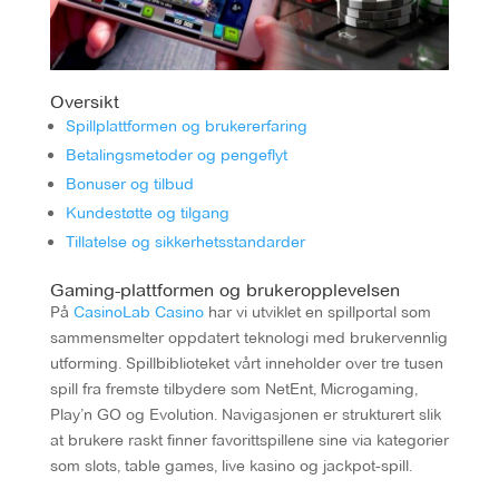
Oversikt
Spillplattformen og brukererfaring
Betalingsmetoder og pengeflyt
Bonuser og tilbud
Kundestøtte og tilgang
Tillatelse og sikkerhetsstandarder
Gaming-plattformen og brukeropplevelsen
På
CasinoLab Casino
har vi utviklet en spillportal som
sammensmelter oppdatert teknologi med brukervennlig
utforming. Spillbiblioteket vårt inneholder over tre tusen
spill fra fremste tilbydere som NetEnt, Microgaming,
Play’n GO og Evolution. Navigasjonen er strukturert slik
at brukere raskt finner favorittspillene sine via kategorier
som slots, table games, live kasino og jackpot-spill.