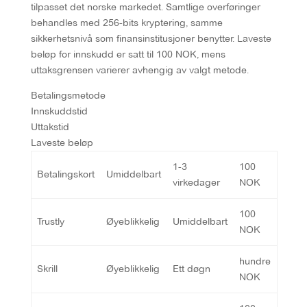
tilpasset det norske markedet. Samtlige overføringer
behandles med 256-bits kryptering, samme
sikkerhetsnivå som finansinstitusjoner benytter. Laveste
beløp for innskudd er satt til 100 NOK, mens
uttaksgrensen varierer avhengig av valgt metode.
Betalingsmetode
Innskuddstid
Uttakstid
Laveste beløp
1-3
100
Betalingskort
Umiddelbart
virkedager
NOK
100
Trustly
Øyeblikkelig
Umiddelbart
NOK
hundre
Skrill
Øyeblikkelig
Ett døgn
NOK