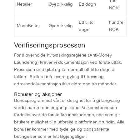
100
Neteller
Øyeblikkelig
Ett døgn
NOK
Ett til to
hundre
MuchBetter
Øyeblikkelig
døgn
NOK
Verifiseringsprosessen
For å overholde hvitvaskingsreglene (Anti-Money
Laundering) krever vi dokumentasjon ved første uttak.
Prosessen er digital og tar normalt ett til to døgn å
fullføre. Spillere må levere gyldig ID-bevis og
adressedokumentasjon ikke eldre enn tre måneder.
Bonuser og aksjoner
Bonusprogrammet vårt er designet for å gi langvarig
verdi snarere enn engangstilbud. Velkomstbonusen
fordeles over de første fire innskuddene, noe som gir
brukere mulighet til å utforske plattformen grundig. Alle
bonuser kommer med tydelige og transparente
betingelser som er lett tilgjengelige i