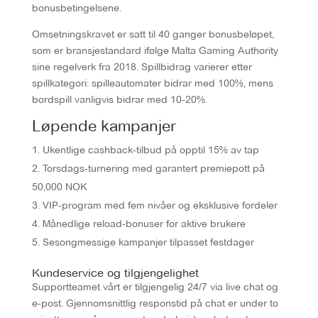
bonusbetingelsene.
Omsetningskravet er satt til 40 ganger bonusbeløpet,
som er bransjestandard ifølge Malta Gaming Authority
sine regelverk fra 2018. Spillbidrag varierer etter
spillkategori: spilleautomater bidrar med 100%, mens
bordspill vanligvis bidrar med 10-20%.
Løpende kampanjer
Ukentlige cashback-tilbud på opptil 15% av tap
Torsdags-turnering med garantert premiepott på
50,000 NOK
VIP-program med fem nivåer og eksklusive fordeler
Månedlige reload-bonuser for aktive brukere
Sesongmessige kampanjer tilpasset festdager
Kundeservice og tilgjengelighet
Supportteamet vårt er tilgjengelig 24/7 via live chat og
e-post. Gjennomsnittlig responstid på chat er under to