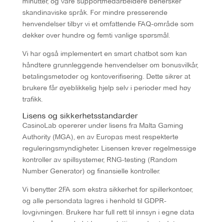
minutter, og våre supportmedarbeidere behersker
skandinaviske språk. For mindre presserende
henvendelser tilbyr vi et omfattende FAQ-område som
dekker over hundre og femti vanlige spørsmål.
Vi har også implementert en smart chatbot som kan
håndtere grunnleggende henvendelser om bonusvilkår,
betalingsmetoder og kontoverifisering. Dette sikrer at
brukere får øyeblikkelig hjelp selv i perioder med høy
trafikk.
Lisens og sikkerhetsstandarder
CasinoLab opererer under lisens fra Malta Gaming
Authority (MGA), en av Europas mest respekterte
reguleringsmyndigheter. Lisensen krever regelmessige
kontroller av spillsystemer, RNG-testing (Random
Number Generator) og finansielle kontroller.
Vi benytter 2FA som ekstra sikkerhet for spillerkontoer,
og alle persondata lagres i henhold til GDPR-
lovgivningen. Brukere har full rett til innsyn i egne data