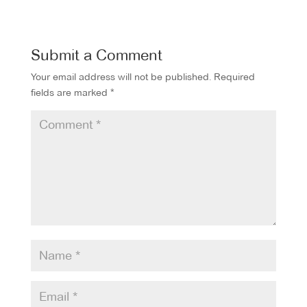
Submit a Comment
Your email address will not be published.
Required
fields are marked
*