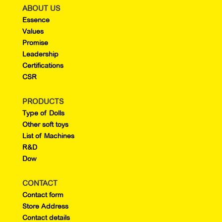
ABOUT US
Essence
Values
Promise
Leadership
Certifications
CSR
PRODUCTS
Type of Dolls
Other soft toys
List of Machines
R&D
Dow
CONTACT
Contact form
Store Address
Contact details