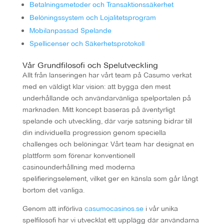
Betalningsmetoder och Transaktionssäkerhet
Belöningssystem och Lojalitetsprogram
Mobilanpassad Spelande
Spellicenser och Säkerhetsprotokoll
Vår Grundfilosofi och Spelutveckling
Allt från lanseringen har vårt team på Casumo verkat
med en väldigt klar vision: att bygga den mest
underhållande och användarvänliga spelportalen på
marknaden. Mitt koncept baseras på äventyrligt
spelande och utveckling, där varje satsning bidrar till
din individuella progression genom speciella
challenges och belöningar. Vårt team har designat en
plattform som förenar konventionell
casinounderhållning med moderna
spelifieringselement, vilket ger en känsla som går långt
bortom det vanliga.
Genom att införliva
casumocasinos.se
i vår unika
spelfilosofi har vi utvecklat ett upplägg där användarna