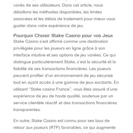
variés de ses utilisateurs. Dans cet article, nous
détaillons les méthodes disponibles, les limites
associées et les délais de traitement pour mieux vous
guider dans votre expérience de jeu.
Pourquoi Choisir Stake Casino pour vos Jeux
Stake Casino s’est affirmé comme une destination
privilégiée pour les joueurs en ligne grâce à son
interface intuitive et ses options de jeu variées. Ce qui
distingue particulièrement Stake, c’est la sécurité et la
fiabilité de ses transactions financières. Les joueurs
peuvent profiter d’un environnement de jeu sécurisé
tout en ayant accès à une gamme de jeux excitants. En
utilisant “Stake casino France”, vous êtes assuré d’une
expérience de jeu de haute qualité, soutenue par un
service clientèle réactif et des transactions financières
transparentes.
En outre, Stake Casino est connu pour ses taux de
retour aux joueurs (RTP) favorables, ce qui augmente