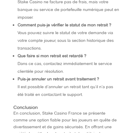
Stake Casino ne facture pas de frais, mais votre
banque ou service de portefeuille numérique peut en
imposer.
Comment puis-je vérifier le statut de mon retrait ?
Vous pouvez suivre le statut de votre demande via
votre compte joueur, sous la section historique des
transactions.
Que faire si mon retrait est retardé ?
Dans ce cas, contactez immédiatement le service
clientèle pour résolution.
Puis-je annuler un retrait avant traitement ?
Il est possible d’annuler un retrait tant qu’il n’a pas
été traité en contactant le support.
Conclusion
En conclusion, Stake Casino France se présente
comme une option fiable pour les joueurs en quête de
divertissement et de gains sécurisés. En offrant une