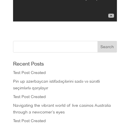
Recent Posts
Test Post Created
Pin up azerbaycan istifadəçilərini sadə və sürətli
seçimlərlə qarşılayır
Test Post Created
Navigating the vibrant world of live casinos Australia
through a newcomer’s eyes
Test Post Created