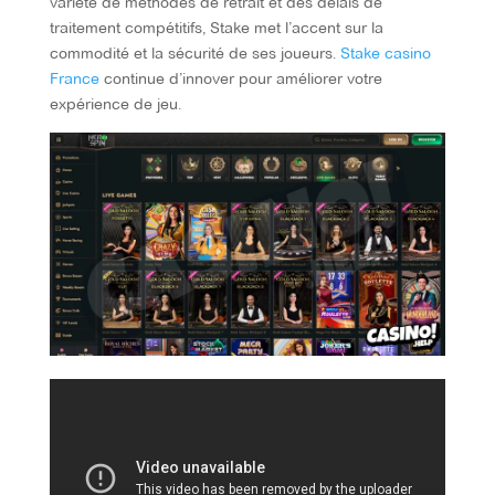
variété de méthodes de retrait et des délais de
traitement compétitifs, Stake met l’accent sur la
commodité et la sécurité de ses joueurs.
Stake casino
France
continue d’innover pour améliorer votre
expérience de jeu.