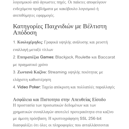
λογισμικού από άγνωστες πηγές. Οι παίκτες αποφεύγουν
ενδεχόμενα προβλήματα με κακόβουλο λογισμικό ή
ανεπιθύμητες εφαρμογές.
Κατηγορίες Παιχνιδιών με Βέλτιστη
Απόδοση
Κουλοχέρηδες:
Γραφικά υψηλής ανάλυσης και ρευστή
εναλλαγή μεταξύ τίτλων
Επιτραπέζια Games:
Blackjack, Roulette και Baccarat
με πραγματικό χρόνο
Ζωντανά Καζίνο:
Streaming υψηλής ποιότητας με
ελάχιστη καθυστέρηση
Video Poker:
Ταχεία απόκριση και πολλαπλές παραλλαγές
Ασφάλεια και Πιστοτητα στην Απευθείας Είσοδο
Η προστασία των προσωπικών δεδομένων και των
χρηματικών συναλλαγών αποτελεί προτεραιότητα στα καζίνο
με άμεση πρόσβαση. Η κρυπτογράφηση SSL 256-bit
διασφαλίζει ότι όλες οι πληροφορίες που ανταλλάσσονται