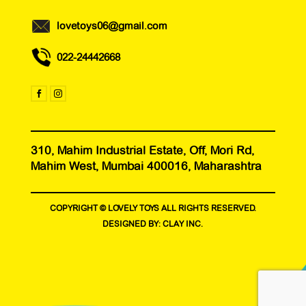
lovetoys06@gmail.com
022-24442668


310, Mahim Industrial Estate, Off, Mori Rd,
Mahim West, Mumbai 400016, Maharashtra
COPYRIGHT © LOVELY TOYS ALL RIGHTS RESERVED.
DESIGNED BY:
CLAY INC.