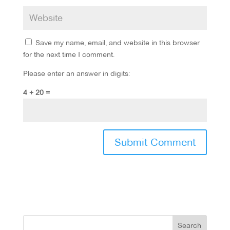
Save my name, email, and website in this browser
for the next time I comment.
Please enter an answer in digits:
4 + 20 =