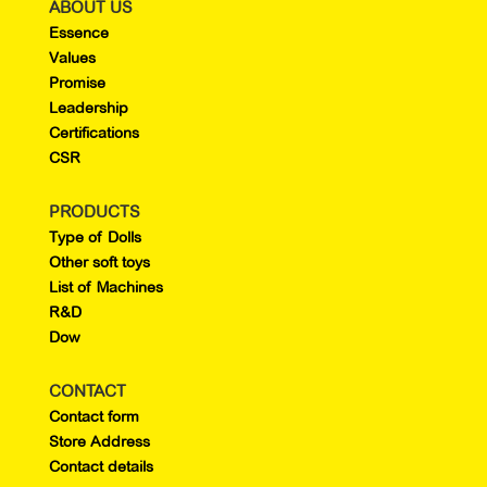
ABOUT US
Essence
Values
Promise
Leadership
Certifications
CSR
PRODUCTS
Type of Dolls
Other soft toys
List of Machines
R&D
Dow
CONTACT
Contact form
Store Address
Contact details