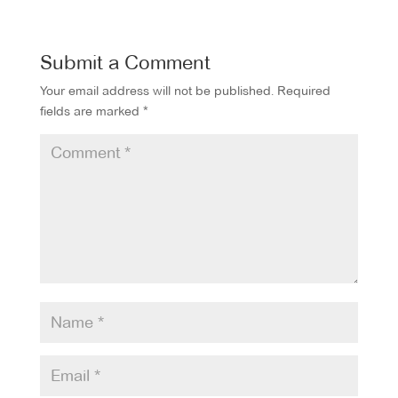
Submit a Comment
Your email address will not be published.
Required
fields are marked
*