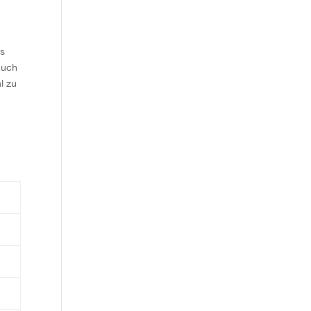
is
 auch
l zu