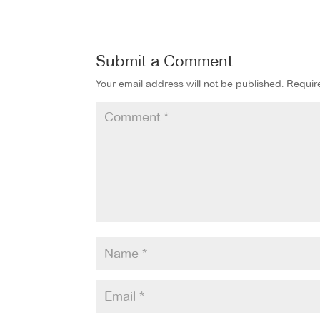
Submit a Comment
Your email address will not be published.
Requir