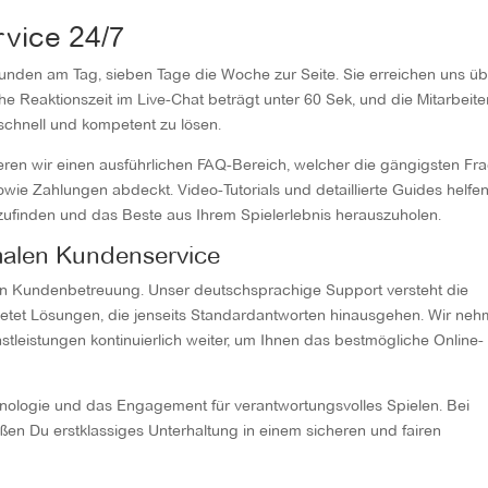
rvice 24/7
unden am Tag, sieben Tage die Woche zur Seite. Sie erreichen uns üb
che Reaktionszeit im Live-Chat beträgt unter 60 Sek, und die Mitarbeite
chnell und kompetent zu lösen.
eren wir einen ausführlichen FAQ-Bereich, welcher die gängigsten Fr
ie Zahlungen abdeckt. Video-Tutorials und detaillierte Guides helfe
htzufinden und das Beste aus Ihrem Spielerlebnis herauszuholen.
malen Kundenservice
en Kundenbetreuung. Unser deutschsprachige Support versteht die
ietet Lösungen, die jenseits Standardantworten hinausgehen. Wir ne
stleistungen kontinuierlich weiter, um Ihnen das bestmögliche Online-
hnologie und das Engagement für verantwortungsvolles Spielen. Bei
ßen Du erstklassiges Unterhaltung in einem sicheren und fairen