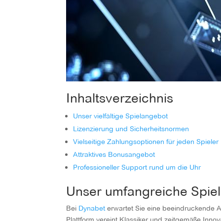
Inhaltsverzeichnis
Unser vielfältige Spielangebot
Lizenzierung und Sicherheitsnormen
Vielseitige Zahlungsoptionen für jeden Spieler
Attraktives Bonusangebot
Professioneller Support rund um die Uhr
Unser umfangreiche Spiel
Bei
Dynabet
erwartet Sie eine beeindruckende Au
Plattform vereint Klassiker und zeitgemäße Inno