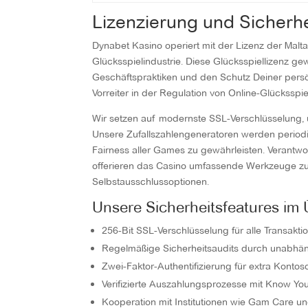
Lizenzierung und Sicherh
Dynabet Kasino operiert mit der Lizenz der Malt
Glücksspielindustrie. Diese Glücksspiellizenz ge
Geschäftspraktiken und den Schutz Deiner persö
Vorreiter in der Regulation von Online-Glücksspi
Wir setzen auf modernste SSL-Verschlüsselung,
Unsere Zufallszahlengeneratoren werden period
Fairness aller Games zu gewährleisten. Verantwo
offerieren das Casino umfassende Werkzeuge zur 
Selbstausschlussoptionen.
Unsere Sicherheitsfeatures im 
256-Bit SSL-Verschlüsselung für alle Transakt
Regelmäßige Sicherheitsaudits durch unabhän
Zwei-Faktor-Authentifizierung für extra Kontos
Verifizierte Auszahlungsprozesse mit Know Y
Kooperation mit Institutionen wie Gam Care