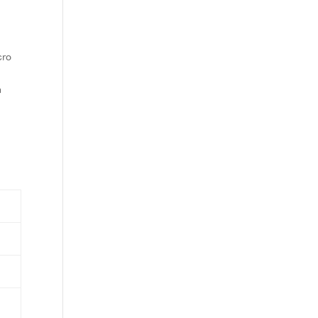
cro
h