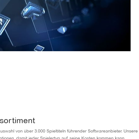
sortiment
swahl von über 3.000 Spieltiteln führender Softwareanbieter. Unsere
vationen, damit jeder Spielertyp auf seine Kosten kommen kann.