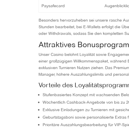
Paysafecard
Augenblickli
Besonders hervorzuheben sei unsere rasche Aus
Stunden bearbeitet, bei E-Wallets erfolgt die Ü
oder Withdrawals, sodass Sie den kompletten S
Attraktives Bonusprogra
Unser Casino belohnt Loyalität sowie Engagemen
einer großzügigen Willkommenspaket, während
exklusiven Turnieren Nutzen ziehen. Das Premium
Manager, höhere Auszahlungslimits und personal
Vorteile des Loyalitätsprogra
Stufenbasiertes Konzept mit wachsenden Be
Wöchentlich Cashback-Angebote von bis zu 2
Exklusive Einladungen zu Turnieren mit gesich
Geburtstagsboni sowie personalisierte Extras 
Prioritäre Auszahlungsbearbeitung für VIP-Sp