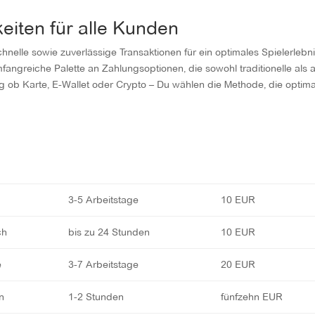
eiten für alle Kunden
nelle sowie zuverlässige Transaktionen für ein optimales Spielerlebn
umfangreiche Palette an Zahlungsoptionen, die sowohl traditionelle als
ob Karte, E-Wallet oder Crypto – Du wählen die Methode, die optima
3-5 Arbeitstage
10 EUR
ch
bis zu 24 Stunden
10 EUR
e
3-7 Arbeitstage
20 EUR
n
1-2 Stunden
fünfzehn EUR