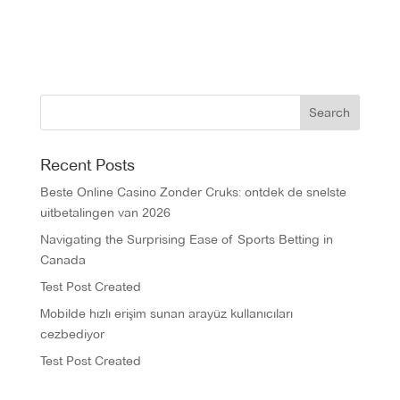
Recent Posts
Beste Online Casino Zonder Cruks: ontdek de snelste
uitbetalingen van 2026
Navigating the Surprising Ease of Sports Betting in
Canada
Test Post Created
Mobilde hızlı erişim sunan arayüz kullanıcıları
cezbediyor
Test Post Created