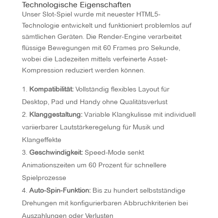
Technologische Eigenschaften
Unser Slot-Spiel wurde mit neuester HTML5-
Technologie entwickelt und funktioniert problemlos auf
sämtlichen Geräten. Die Render-Engine verarbeitet
flüssige Bewegungen mit 60 Frames pro Sekunde,
wobei die Ladezeiten mittels verfeinerte Asset-
Kompression reduziert werden können.
Kompatibilität:
Vollständig flexibles Layout für
Desktop, Pad und Handy ohne Qualitätsverlust
Klanggestaltung:
Variable Klangkulisse mit individuell
variierbarer Lautstärkeregelung für Musik und
Klangeffekte
Geschwindigkeit:
Speed-Mode senkt
Animationszeiten um 60 Prozent für schnellere
Spielprozesse
Auto-Spin-Funktion:
Bis zu hundert selbstständige
Drehungen mit konfigurierbaren Abbruchkriterien bei
Auszahlungen oder Verlusten