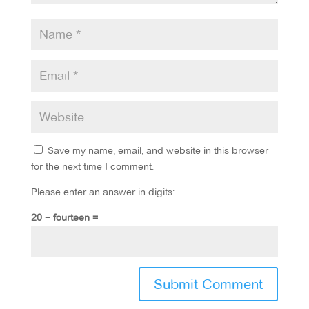
Save my name, email, and website in this browser
for the next time I comment.
Please enter an answer in digits:
20 − fourteen =