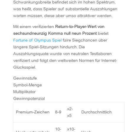
Schwankungsbreite befindet sich im hohen Spektrum,
was heißt, dass Spieler auf substantielle Auszahlungen
warten müssen, diese aber umso attraktiver werden.
Mit einem verifizierten
Return-to-Player-Wert von
sechsundneunzig Komma null neun Prozent
bietet
Fortune of Olympus Spiel
faire Siegchancen über
längere Spiel-Sitzungen hindurch. Die
Auszahlungsquote wurde von neutralen Testlaboren
verifiziert und folgt den weltweiten Normen für Internet-
Glücksspiel.
Gewinnstufe
Symbol-Menge
Multiplikator
Gewinnpotenzial
x2-
Premium-Zeichen
8-9
Durchschnittlich
x5
10-
x10-