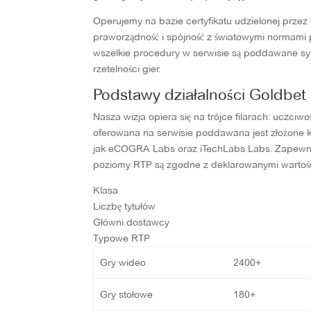
Operujemy na bazie certyfikatu udzielonej przez
praworządność i spójność z światowymi normami
wszelkie procedury w serwisie są poddawane sy
rzetelności gier.
Podstawy działalności Goldbet
Nasza wizja opiera się na trójce filarach: uczci
oferowana na serwisie poddawana jest złożone ko
jak eCOGRA Labs oraz iTechLabs Labs. Zapewni
poziomy RTP są zgodne z deklarowanymi wartoś
Klasa
Liczbę tytułów
Główni dostawcy
Typowe RTP
Gry wideo
2400+
Gry stołowe
180+