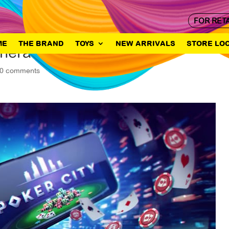
FOR RET
mpleksowy Poradnik po Serwisie
ME
THE BRAND
TOYS
NEW ARRIVALS
STORE LO
eracji
0 comments