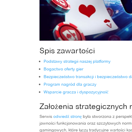
Spis zawartości
Podstawy strategii naszej platformy
Bogactwo oferty gier
Bezpieczeństwo transakcji i bezpieczeństwo 
Program nagród dla graczy
Wsparcie gracza i dyspozycyjność
Założenia strategicznych
Serwis
odwiedź stronę
była stworzona z perspekty
jawności funkcjonowania oraz szczytowych norm 
gamingowych, które łączą tradycyjne wartości k