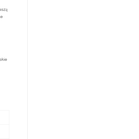
aszą
że
akie