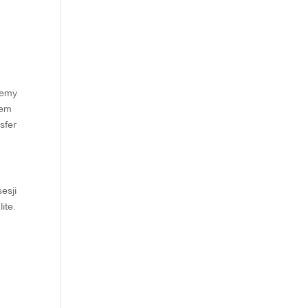
jemy
rem
sfer
esji
ite.