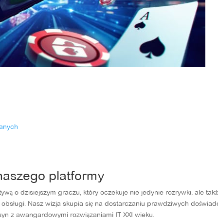
danych
 naszego platformy
wą o dzisiejszym graczu, który oczekuje nie jedynie rozrywki, ale tak
obsługi. Nasz wizja skupia się na dostarczaniu prawdziwych doświa
asyn z awangardowymi rozwiązaniami IT XXI wieku.