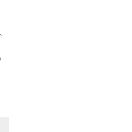
t
și
ă