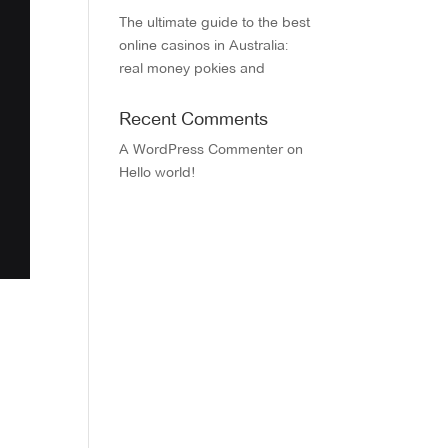
The ultimate guide to the best
online casinos in Australia:
real money pokies and
Recent Comments
A WordPress Commenter
on
Hello world!