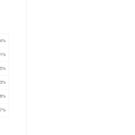
.4%
.1%
.5%
.3%
.8%
.7%