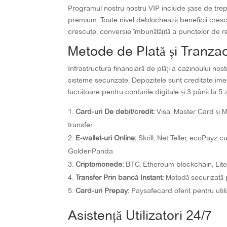
Programul nostru nostru VIP include șase de trept
premium. Toate nivel deblochează beneficii cresc
crescute, conversie îmbunătățită a punctelor de re
Metode de Plată și Tranza
Infrastructura financiară de plăți a cazinoului no
sisteme securizate. Depozitele sunt creditate ime
lucrătoare pentru conturile digitale și 3 până la 5 
Card-uri De debit/credit:
Visa, Master Card și 
transfer
E-wallet-uri Online:
Skrill, Net Teller, ecoPayz 
GoldenPanda
Criptomonede:
BTC, Ethereum blockchain, Liteco
Transfer Prin bancă Instant:
Metodă securizată p
Card-uri Prepay:
Paysafecard oferit pentru utiliz
Asistență Utilizatori 24/7