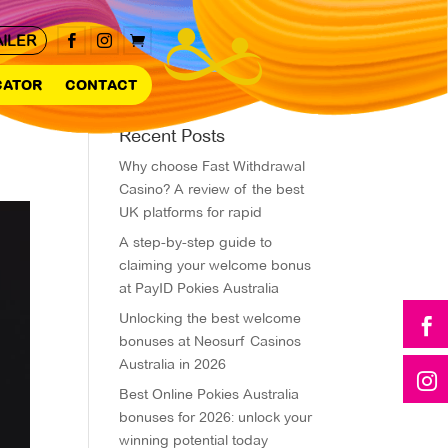
AILER



de
CATOR
CONTACT
Recent Posts
Why choose Fast Withdrawal
Casino? A review of the best
UK platforms for rapid
A step-by-step guide to
claiming your welcome bonus
at PayID Pokies Australia
Unlocking the best welcome

bonuses at Neosurf Casinos
Australia in 2026

Best Online Pokies Australia
bonuses for 2026: unlock your
winning potential today