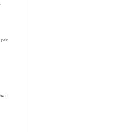
e
 prin
chain