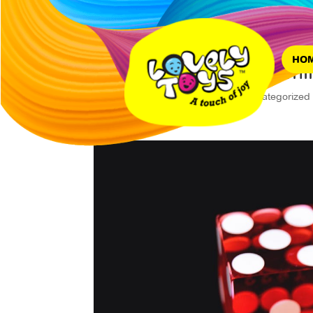
GoldenPanda Gaming: E
HO
jocuri De elită de Gam
by
Lovely_admin
|
Apr 14, 2026
|
Uncategorized