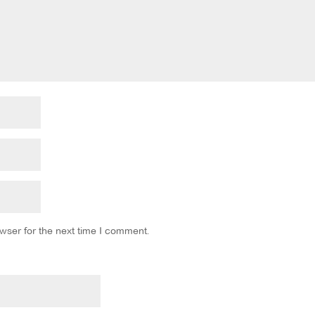
wser for the next time I comment.