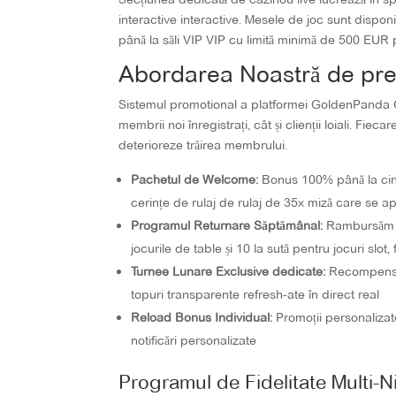
interactive interactive. Mesele de joc sunt dispon
până la săli VIP VIP cu limită minimă de 500 EUR 
Abordarea Noastră de pr
Sistemul promotional a platformei GoldenPanda
membrii noi înregistrați, cât și clienții loiali. Fie
deterioreze trăirea membrului.
Pachetul de Welcome:
Bonus 100% până la cinci
cerințe de rulaj de rulaj de 35x miză care se 
Programul Returnare Săptămânal:
Rambursăm ci
jocurile de table și 10 la sută pentru jocuri slot
Turnee Lunare Exclusive dedicate:
Recompense g
topuri transparente refresh-ate în direct real
Reload Bonus Individual:
Promoții personalizate
notificări personalizate
Programul de Fidelitate Multi-N