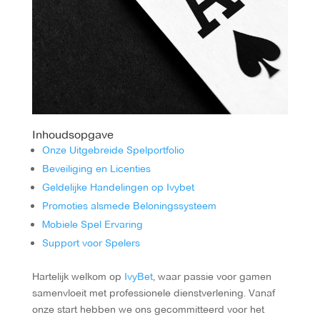
Inhoudsopgave
Onze Uitgebreide Spelportfolio
Beveiliging en Licenties
Geldelijke Handelingen op Ivybet
Promoties alsmede Beloningssysteem
Mobiele Spel Ervaring
Support voor Spelers
Hartelijk welkom op
IvyBet
, waar passie voor gamen
samenvloeit met professionele dienstverlening. Vanaf
onze start hebben we ons gecommitteerd voor het