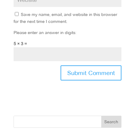
Save my name, email, and website in this browser
for the next time I comment.
Please enter an answer in digits:
5 × 3 =