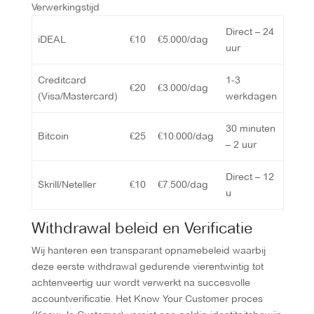
Verwerkingstijd
Direct – 24
iDEAL
€10
€5.000/dag
uur
Creditcard
1-3
€20
€3.000/dag
(Visa/Mastercard)
werkdagen
30 minuten
Bitcoin
€25
€10.000/dag
– 2 uur
Direct – 12
Skrill/Neteller
€10
€7.500/dag
u
Withdrawal beleid en Verificatie
Wij hanteren een transparant opnamebeleid waarbij
deze eerste withdrawal gedurende vierentwintig tot
achtenveertig uur wordt verwerkt na succesvolle
accountverificatie. Het Know Your Customer proces