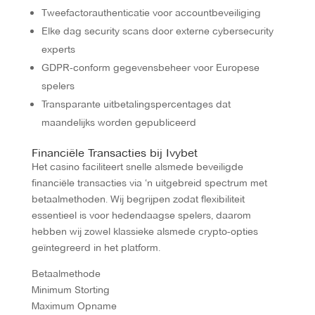
Tweefactorauthenticatie voor accountbeveiliging
Elke dag security scans door externe cybersecurity
experts
GDPR-conform gegevensbeheer voor Europese
spelers
Transparante uitbetalingspercentages dat
maandelijks worden gepubliceerd
Financiële Transacties bij Ivybet
Het casino faciliteert snelle alsmede beveiligde
financiële transacties via ‘n uitgebreid spectrum met
betaalmethoden. Wij begrijpen zodat flexibiliteit
essentieel is voor hedendaagse spelers, daarom
hebben wij zowel klassieke alsmede crypto-opties
geïntegreerd in het platform.
Betaalmethode
Minimum Storting
Maximum Opname