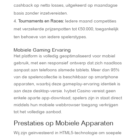
cashback op netto losses, uitgekeerd op maandagse
basis zonder inzetvereisten.
Tournaments en Races:
Iedere maand competities
met verzekerde prijzenpotten tot €50.000, toegankelijk
ten behoeve van iedere spelerstypes.
Mobiele Gaming Ervaring
Het platform is volledig geoptimaliseerd voor mobiel
gebruik, met een responsief ontwerp dat zich naadloos
aanpast aan telefoons alsmede tablets. Meer dan 95%
van de spelencollectie is beschikbaar op smartphone
apparaten, waarbij deze gameplay-ervaring identiek is
aan deze desktop-versie. Ivybet Casino vereist geen
enkele aparte app-download; spelers zijn in staat direct
middels hun mobiele webbrowser toegang verkrijgen
tot het volledige aanbod.
Prestaties op Mobiele Apparaten
Wij zijn geïnvesteerd in HTML5-technologie om soepele