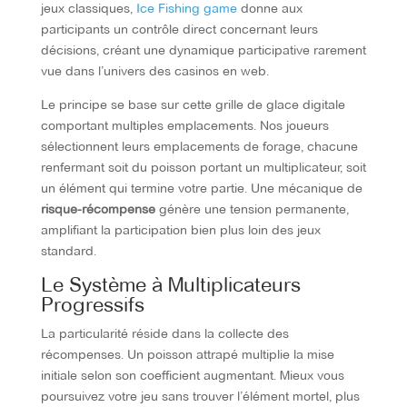
jeux classiques,
Ice Fishing game
donne aux
participants un contrôle direct concernant leurs
décisions, créant une dynamique participative rarement
vue dans l’univers des casinos en web.
Le principe se base sur cette grille de glace digitale
comportant multiples emplacements. Nos joueurs
sélectionnent leurs emplacements de forage, chacune
renfermant soit du poisson portant un multiplicateur, soit
un élément qui termine votre partie. Une mécanique de
risque-récompense
génère une tension permanente,
amplifiant la participation bien plus loin des jeux
standard.
Le Système à Multiplicateurs
Progressifs
La particularité réside dans la collecte des
récompenses. Un poisson attrapé multiplie la mise
initiale selon son coefficient augmentant. Mieux vous
poursuivez votre jeu sans trouver l’élément mortel, plus