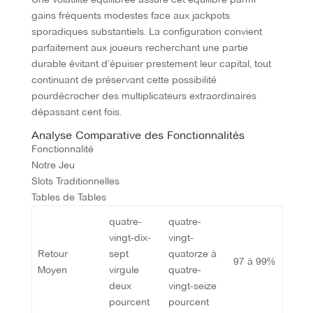
gains fréquents modestes face aux jackpots
sporadiques substantiels. La configuration convient
parfaitement aux joueurs recherchant une partie
durable évitant d’épuiser prestement leur capital, tout
continuant de préservant cette possibilité
pourdécrocher des multiplicateurs extraordinaires
dépassant cent fois.
Analyse Comparative des Fonctionnalités
Fonctionnalité
Notre Jeu
Slots Traditionnelles
Tables de Tables
quatre-
quatre-
vingt-dix-
vingt-
Retour
sept
quatorze à
97 à 99%
Moyen
virgule
quatre-
deux
vingt-seize
pourcent
pourcent