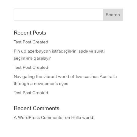
Recent Posts
Test Post Created
Pin up azerbaycan istifadəçilərini sadə və sürətli
seçimlərlə qarşılayır
Test Post Created
Navigating the vibrant world of live casinos Australia
through a newcomer’s eyes
Test Post Created
Recent Comments
A WordPress Commenter
on
Hello world!