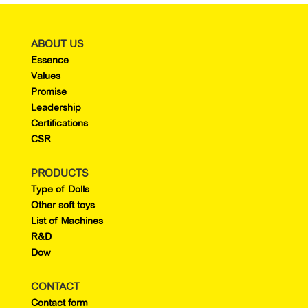
ABOUT US
Essence
Values
Promise
Leadership
Certifications
CSR
PRODUCTS
Type of Dolls
Other soft toys
List of Machines
R&D
Dow
CONTACT
Contact form