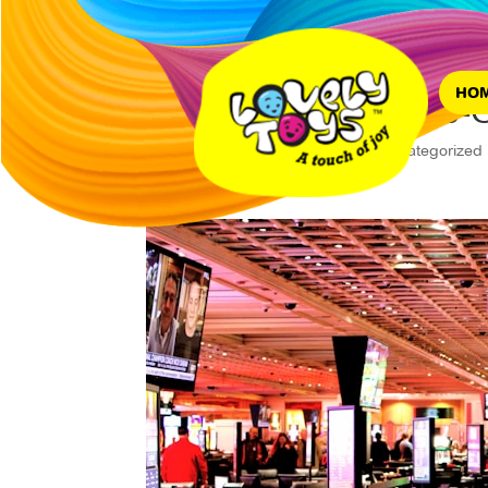
Kin Bet Casino – Ihre 
HO
Hochwertiges Online-G
by
Lovely_admin
|
Jun 26, 2026
|
Uncategorized