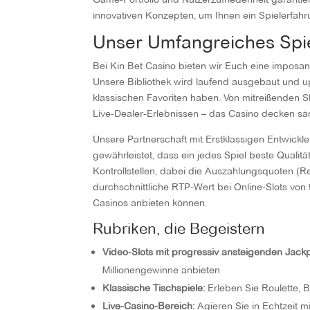
innovativen Konzepten, um Ihnen ein Spielerfahr
Unser Umfangreiches Spie
Bei Kin Bet Casino bieten wir Euch eine imposa
Unsere Bibliothek wird laufend ausgebaut und up
klassischen Favoriten haben. Von mitreißenden 
Live-Dealer-Erlebnissen – das Casino decken s
Unsere Partnerschaft mit Erstklassigen Entwickl
gewährleistet, dass ein jedes Spiel beste Qualitä
Kontrollstellen, dabei die Auszahlungsquoten (Ret
durchschnittliche RTP-Wert bei Online-Slots von
Casinos anbieten können.
Rubriken, die Begeistern
Video-Slots mit progressiv ansteigenden Jackp
Millionengewinne anbieten
Klassische Tischspiele:
Erleben Sie Roulette, B
Live-Casino-Bereich:
Agieren Sie in Echtzeit m