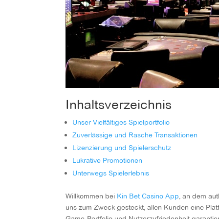
Inhaltsverzeichnis
Unser Vielfältiges Spielportfolio
Zuverlässige und Rasche Transaktionen
Lizenzierung und Spielerschutz
Lukrative Promotionen
Unterwegs Spielerlebnis
Willkommen bei
Kin Bet Casino App
, an dem aut
uns zum Zweck gesteckt, allen Kunden eine Platt
Game-Portfolio und Nutzerzufriedenheit garantie