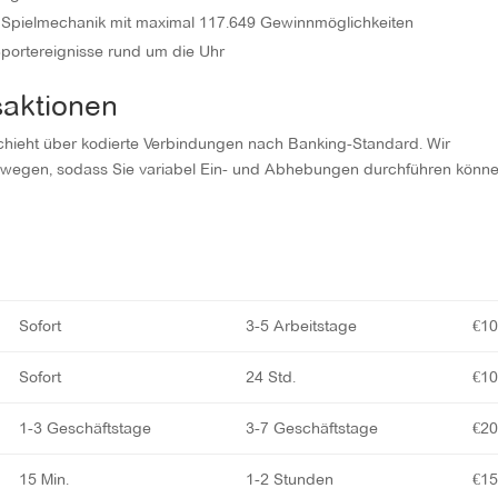
e Spielmechanik mit maximal 117.649 Gewinnmöglichkeiten
Sportereignisse rund um die Uhr
saktionen
chieht über kodierte Verbindungen nach Banking-Standard. Wir
swegen, sodass Sie variabel Ein- und Abhebungen durchführen könne
Sofort
3-5 Arbeitstage
€10
Sofort
24 Std.
€10
1-3 Geschäftstage
3-7 Geschäftstage
€20
15 Min.
1-2 Stunden
€15