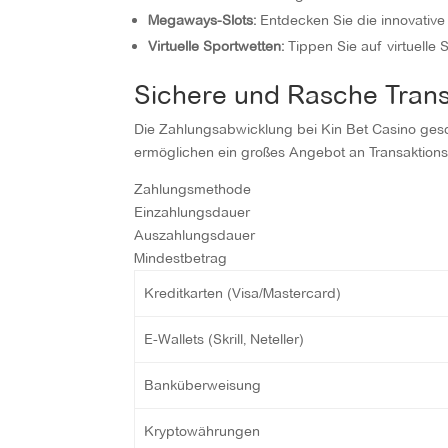
Megaways-Slots:
Entdecken Sie die innovativ
Virtuelle Sportwetten:
Tippen Sie auf virtuelle 
Sichere und Rasche Tran
Die Zahlungsabwicklung bei Kin Bet Casino ges
ermöglichen ein großes Angebot an Transaktion
Zahlungsmethode
Einzahlungsdauer
Auszahlungsdauer
Mindestbetrag
Kreditkarten (Visa/Mastercard)
E-Wallets (Skrill, Neteller)
Banküberweisung
Kryptowährungen