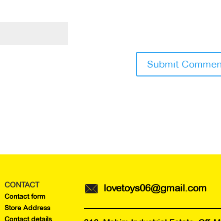
CONTACT
lovetoys06@gmail.com
Contact form
Store Address
Contact details