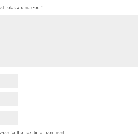
ed fields are marked
*
wser for the next time I comment.