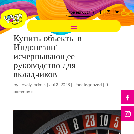



FOR RETAILER
Купить объекты в
Индонезии:
исчерпывающее
руководство для
вкладчиков
by
Lovely_admin
|
Jul 3, 2026
|
Uncategorized
|
0
comments

