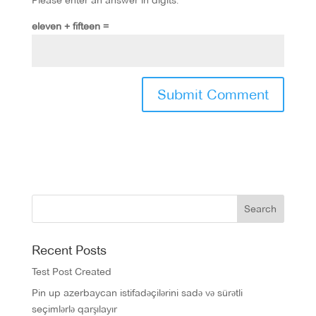
Please enter an answer in digits:
eleven + fifteen =
Recent Posts
Test Post Created
Pin up azerbaycan istifadəçilərini sadə və sürətli
seçimlərlə qarşılayır