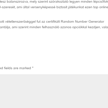
lesz balanszirozva, mely szerint szórakoztató legyen minden lépcsőfok
-szeresét, ami által versenyképessé biztosít játékunkat ezen top onlin
tott véletlenszerűséggel fut az certifikált Random Number Generator
ntálja, ami szerint minden felhasználó azonos opciókkal kezdjen, val
ed fields are marked
*