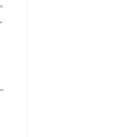
t,
en
en