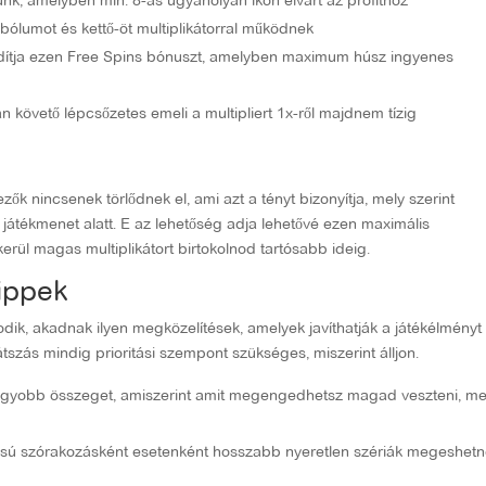
nk, amelyben min. 8-as ugyanolyan ikon elvárt az profithoz
bólumot és kettő-öt multiplikátorral működnek
ndítja ezen Free Spins bónuszt, amelyben maximum húsz ingyenes
követő lépcsőzetes emeli a multipliert 1x-ről majdnem tízig
k nincsenek törlődnek el, ami azt a tényt bizonyítja, mely szerint
játékmenet alatt. E az lehetőség adja lehetővé ezen maximális
rül magas multiplikátort birtokolnod tartósabb ideig.
tippek
ik, akadnak ilyen megközelítések, amelyek javíthatják a játékélményt
tszás mindig prioritási szempont szükséges, miszerint álljon.
gyobb összeget, amiszerint amit megengedhetsz magad veszteni, m
sú szórakozásként esetenként hosszabb nyeretlen szériák megeshetn