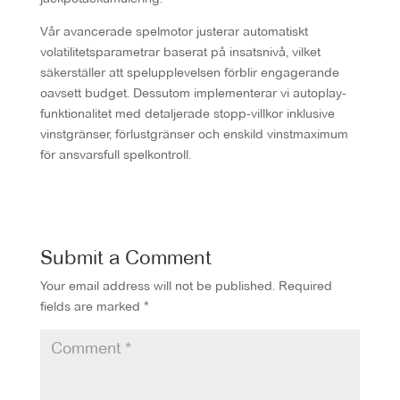
Vår avancerade spelmotor justerar automatiskt
volatilitetsparametrar baserat på insatsnivå, vilket
säkerställer att spelupplevelsen förblir engagerande
oavsett budget. Dessutom implementerar vi autoplay-
funktionalitet med detaljerade stopp-villkor inklusive
vinstgränser, förlustgränser och enskild vinstmaximum
för ansvarsfull spelkontroll.
Submit a Comment
Your email address will not be published.
Required
fields are marked
*