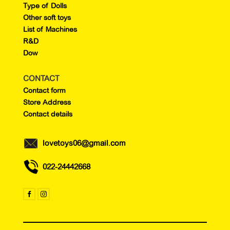
Type of Dolls
Other soft toys
List of Machines
R&D
Dow
CONTACT
Contact form
Store Address
Contact details
lovetoys06@gmail.com
022-24442668

