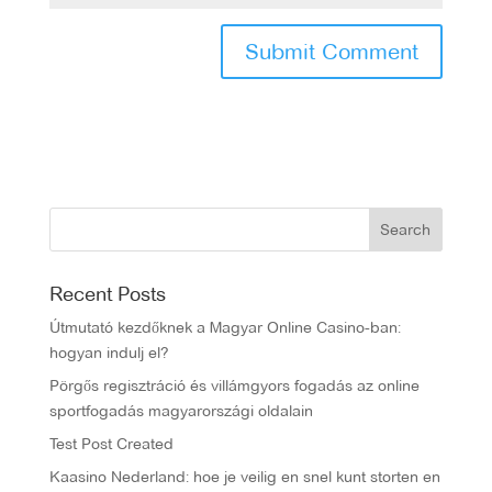
Recent Posts
Útmutató kezdőknek a Magyar Online Casino-ban:
hogyan indulj el?
Pörgős regisztráció és villámgyors fogadás az online
sportfogadás magyarországi oldalain
Test Post Created
Kaasino Nederland: hoe je veilig en snel kunt storten en