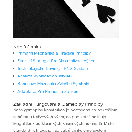
Náplň článku
Primární Mechanika a Hráčské Principy
Funkční Strategie Pro Maximalizaci Výher
Technologické Novinky i RNG Systém
Analýza Vyplácecích Tabulek
Bonusové Možnosti i Zvláštní Symboly
Adaptace Pro Přenosná Zařízení
Základní Fungování a Gameplay Principy
Naše gameplay konstrukce je postavena na pokročilém
schématu řetězových výher, co podstatně odlišuje
MegaBlock od klasických kasinových automatů. Místo
standardních točících se válců aplikujeme systém