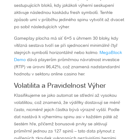
sestupujících bloků, kdy jakákoli výherní seskupení
aktivuje následnou kaskádu fresh symbolů. Tenhle
způsob umí v průběhu jediného spinu vytvořit až dvacet
po sobě následujících výher.
Gameplay plocha má síť 6×5 s úhrnem 30 bloky, kdy
vítězná sestava tvoří se při sjednocení minimálně čtyř
stejných symbolů horizontálně nebo kolmo.
MegaBlock
Demo
dává playerům průměrnou návratnost investice
(RTP) ve úrovni 96,42%, což znamená nadstandardní
hodnotu v sektoru online casino her.
Volatilita a Pravidelnost Výher
Klasifikujeme se jako automat se střední až vysokou
volatilitou, což znamená, že výdělky dostavují se méně
často, nicméně jejich částka bývá výrazně vyšší. Podle
dat nastává k výhernímu spinu asi v každém páté až
šestém hře, přičemž bonusové prvky se aktivují
průměrně jednou za 127 spinů – tato data plynout z
ověřených zkoušek vykonaných nezávislými herními