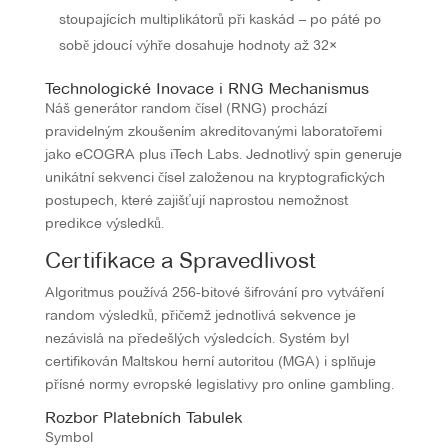
stoupajících multiplikátorů při kaskád – po páté po
sobě jdoucí výhře dosahuje hodnoty až 32×
Technologické Inovace i RNG Mechanismus
Náš generátor random čísel (RNG) prochází
pravidelným zkoušením akreditovanými laboratořemi
jako eCOGRA plus iTech Labs. Jednotlivý spin generuje
unikátní sekvenci čísel založenou na kryptografických
postupech, které zajišťují naprostou nemožnost
predikce výsledků.
Certifikace a Spravedlivost
Algoritmus používá 256-bitové šifrování pro vytváření
random výsledků, přičemž jednotlivá sekvence je
nezávislá na předešlých výsledcích. Systém byl
certifikován Maltskou herní autoritou (MGA) i splňuje
přísné normy evropské legislativy pro online gambling.
Rozbor Platebních Tabulek
Symbol