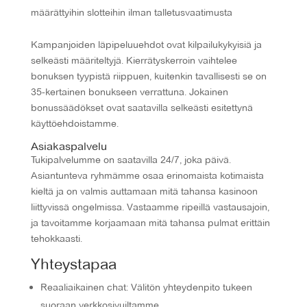
määrättyihin slotteihin ilman talletusvaatimusta
Kampanjoiden läpipeluuehdot ovat kilpailukykyisiä ja
selkeästi määriteltyjä. Kierrätyskerroin vaihtelee
bonuksen tyypistä riippuen, kuitenkin tavallisesti se on
35-kertainen bonukseen verrattuna. Jokainen
bonussäädökset ovat saatavilla selkeästi esitettynä
käyttöehdoistamme.
Asiakaspalvelu
Tukipalvelumme on saatavilla 24/7, joka päivä.
Asiantunteva ryhmämme osaa erinomaista kotimaista
kieltä ja on valmis auttamaan mitä tahansa kasinoon
liittyvissä ongelmissa. Vastaamme ripeillä vastausajoin,
ja tavoitamme korjaamaan mitä tahansa pulmat erittäin
tehokkaasti.
Yhteystapaa
Reaaliaikainen chat: Välitön yhteydenpito tukeen
suoraan verkkosivuiltamme