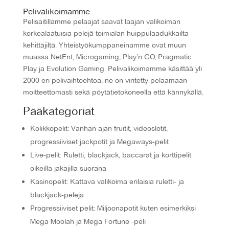
Pelivalikoimamme
Pelisaitillamme pelaajat saavat laajan valikoiman
korkealaatuisia pelejä toimialan huippulaadukkailta
kehittäjiltä. Yhteistyökumppaneinamme ovat muun
muassa NetEnt, Microgaming, Play’n GO, Pragmatic
Play ja Evolution Gaming. Pelivalikoimamme käsittää yli
2000 eri pelivaihtoehtoa, ne on viritetty pelaamaan
moitteettomasti sekä pöytätietokoneella että kännykällä.
Pääkategoriat
Kolikkopelit: Vanhan ajan fruitit, videoslotit,
progressiiviset jackpotit ja Megaways-pelit
Live-pelit: Ruletti, blackjack, baccarat ja korttipelit
oikeilla jakajilla suorana
Kasinopelit: Kattava valikoima erilaisia ruletti- ja
blackjack-pelejä
Progressiiviset pelit: Miljoonapotit kuten esimerkiksi
Mega Moolah ja Mega Fortune -peli