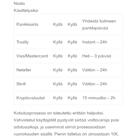
Nosto
Käsittelyaika
Yhdestä kolmeen
Pankkisiirto
Kyllä
Kyllä
pankkipäivää
Trustly
Kyllä
Kyllä
Instant – 24h
Visa/Mastercard
Kyllä
Kyllä
Heti – 3 päivää
Neteller
Kyllä
Kyllä
Välitön – 24h
Skrill
Kyllä
Kyllä
Välitön – 24h
Kryptovaluutat
Kyllä
Kyllä
15 minuuttia – 2h
Kotiutusprosessi on toteutettu erittäin helpoksi.
Vahvistetut käyttäjätilit pystyvät siirtää voittovaroja pois
odotusaikoja, ja useimmat siirrot prosessoidaan
vuorokauden sisällä. Pienin talletus on ainoastaan 10€,