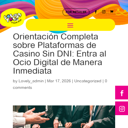



FOR RETAILER
Orientación Completa
sobre Plataformas de
Casino Sin DNI: Entra al
Ocio Digital de Manera
Inmediata
by
Lovely_admin
|
Mar 17, 2026
|
Uncategorized
|
0
comments

