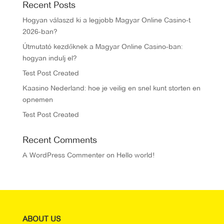
Recent Posts
Hogyan válaszd ki a legjobb Magyar Online Casino-t
2026-ban?
Útmutató kezdőknek a Magyar Online Casino-ban:
hogyan indulj el?
Test Post Created
Kaasino Nederland: hoe je veilig en snel kunt storten en
opnemen
Test Post Created
Recent Comments
A WordPress Commenter
on
Hello world!
ABOUT US