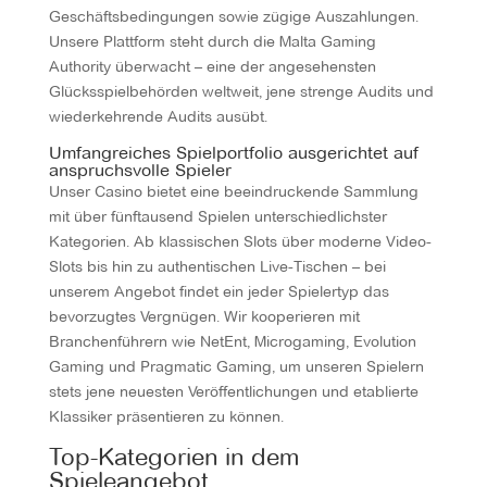
Geschäftsbedingungen sowie zügige Auszahlungen.
Unsere Plattform steht durch die Malta Gaming
Authority überwacht – eine der angesehensten
Glücksspielbehörden weltweit, jene strenge Audits und
wiederkehrende Audits ausübt.
Umfangreiches Spielportfolio ausgerichtet auf
anspruchsvolle Spieler
Unser Casino bietet eine beeindruckende Sammlung
mit über fünftausend Spielen unterschiedlichster
Kategorien. Ab klassischen Slots über moderne Video-
Slots bis hin zu authentischen Live-Tischen – bei
unserem Angebot findet ein jeder Spielertyp das
bevorzugtes Vergnügen. Wir kooperieren mit
Branchenführern wie NetEnt, Microgaming, Evolution
Gaming und Pragmatic Gaming, um unseren Spielern
stets jene neuesten Veröffentlichungen und etablierte
Klassiker präsentieren zu können.
Top-Kategorien in dem
Spieleangebot