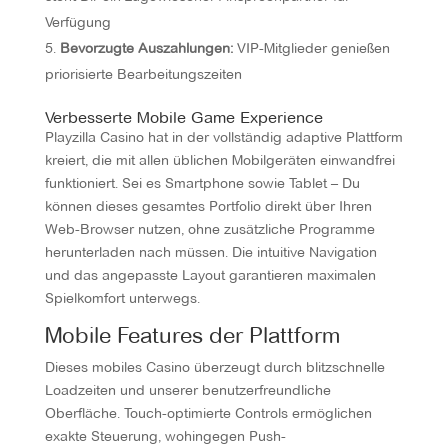
Verfügung
Bevorzugte Auszahlungen:
VIP-Mitglieder genießen
priorisierte Bearbeitungszeiten
Verbesserte Mobile Game Experience
Playzilla Casino hat in der vollständig adaptive Plattform
kreiert, die mit allen üblichen Mobilgeräten einwandfrei
funktioniert. Sei es Smartphone sowie Tablet – Du
können dieses gesamtes Portfolio direkt über Ihren
Web-Browser nutzen, ohne zusätzliche Programme
herunterladen nach müssen. Die intuitive Navigation
und das angepasste Layout garantieren maximalen
Spielkomfort unterwegs.
Mobile Features der Plattform
Dieses mobiles Casino überzeugt durch blitzschnelle
Loadzeiten und unserer benutzerfreundliche
Oberfläche. Touch-optimierte Controls ermöglichen
exakte Steuerung, wohingegen Push-