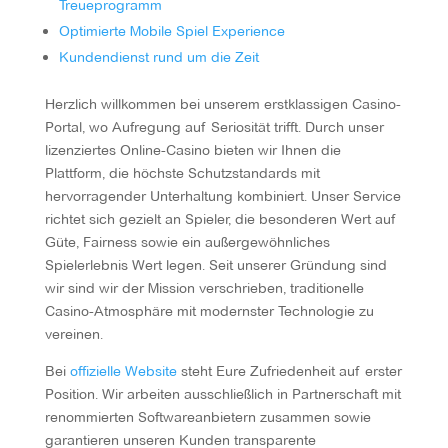
Treueprogramm
Optimierte Mobile Spiel Experience
Kundendienst rund um die Zeit
Herzlich willkommen bei unserem erstklassigen Casino-
Portal, wo Aufregung auf Seriosität trifft. Durch unser
lizenziertes Online-Casino bieten wir Ihnen die
Plattform, die höchste Schutzstandards mit
hervorragender Unterhaltung kombiniert. Unser Service
richtet sich gezielt an Spieler, die besonderen Wert auf
Güte, Fairness sowie ein außergewöhnliches
Spielerlebnis Wert legen. Seit unserer Gründung sind
wir sind wir der Mission verschrieben, traditionelle
Casino-Atmosphäre mit modernster Technologie zu
vereinen.
Bei
offizielle Website
steht Eure Zufriedenheit auf erster
Position. Wir arbeiten ausschließlich in Partnerschaft mit
renommierten Softwareanbietern zusammen sowie
garantieren unseren Kunden transparente