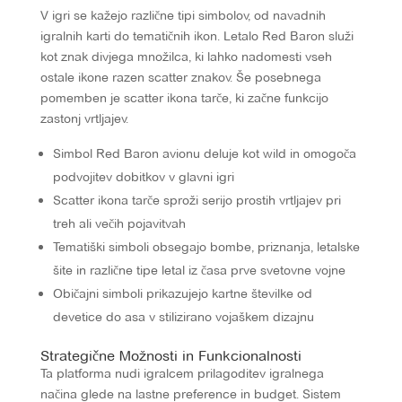
V igri se kažejo različne tipi simbolov, od navadnih
igralnih karti do tematičnih ikon. Letalo Red Baron služi
kot znak divjega množilca, ki lahko nadomesti vseh
ostale ikone razen scatter znakov. Še posebnega
pomemben je scatter ikona tarče, ki začne funkcijo
zastonj vrtljajev.
Simbol Red Baron avionu deluje kot wild in omogoča
podvojitev dobitkov v glavni igri
Scatter ikona tarče sproži serijo prostih vrtljajev pri
treh ali večih pojavitvah
Tematiški simboli obsegajo bombe, priznanja, letalske
šite in različne tipe letal iz časa prve svetovne vojne
Običajni simboli prikazujejo kartne številke od
devetice do asa v stilizirano vojaškem dizajnu
Strategične Možnosti in Funkcionalnosti
Ta platforma nudi igralcem prilagoditev igralnega
načina glede na lastne preference in budget. Sistem