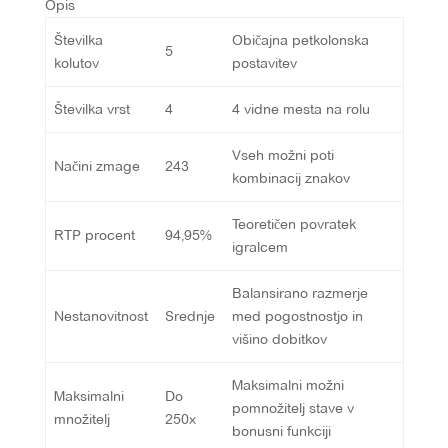
Opis
Številka
Običajna petkolonska
5
kolutov
postavitev
Številka vrst
4
4 vidne mesta na rolu
Vseh možni poti
Načini zmage
243
kombinacij znakov
Teoretičen povratek
RTP procent
94,95%
igralcem
Balansirano razmerje
Nestanovitnost
Srednje
med pogostnostjo in
višino dobitkov
Maksimalni možni
Maksimalni
Do
pomnožitelj stave v
množitelj
250x
bonusni funkciji