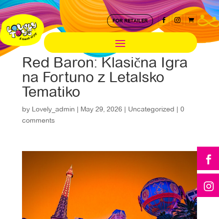



FOR RETAILER
Red Baron: Klasična Igra
na Fortuno z Letalsko
Tematiko
by
Lovely_admin
|
May 29, 2026
|
Uncategorized
|
0
comments

