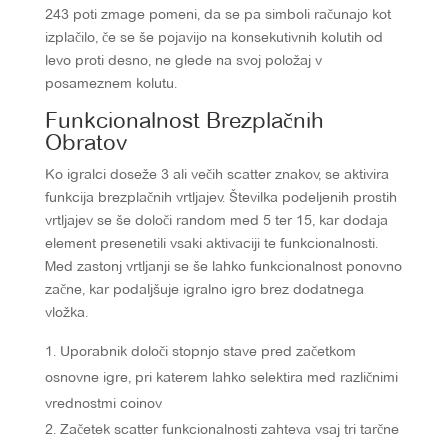
243 poti zmage pomeni, da se pa simboli računajo kot
izplačilo, če se še pojavijo na konsekutivnih kolutih od
levo proti desno, ne glede na svoj položaj v
posameznem kolutu.
Funkcionalnost Brezplačnih
Obratov
Ko igralci doseže 3 ali večih scatter znakov, se aktivira
funkcija brezplačnih vrtljajev. Številka podeljenih prostih
vrtljajev se še določi random med 5 ter 15, kar dodaja
element presenetili vsaki aktivaciji te funkcionalnosti.
Med zastonj vrtljanji se še lahko funkcionalnost ponovno
začne, kar podaljšuje igralno igro brez dodatnega
vložka.
Uporabnik določi stopnjo stave pred začetkom
osnovne igre, pri katerem lahko selektira med različnimi
vrednostmi coinov
Začetek scatter funkcionalnosti zahteva vsaj tri tarčne