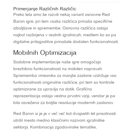
Primerjanje Različnih Različic
Preko leta smo še razvili nekaj variant osnovne Red
Baron igre, pri tem vsaka različica prinaša specifične
izboljšave in spremembe. Osnovna različica ostaja
najbol razširjena v realnih igralnicah, medtem ko so pa
digitalne prilagoditve prinašale dodaten funkcionalnosti.
Mobilnih Optimizacija
Sodobne implementacije naše igre omogočajo
brezhibno funkcionalnost na mobilen napravah.
Sprememba vmesnika za manjše zaslone vzdržuje vso
funkcionalnosti originalne različice, pri tem so kontrole
optimizirane za upravlja na dotik. Grafična
reprezentacija ostaja vestna prvotni viziji, vendar je pa
bila osvežena za boljše resolucije modernih zaslonov.
Red Baron si je je v več več kot dvajsetih let prisotnosti
utrdil mesto medno klasičnimi nazivom igralniške
sektorja. Kombinacija zgodovinske tematike,