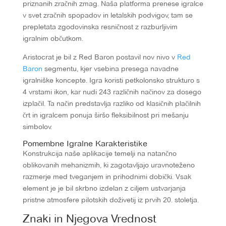
priznanih zračnih zmag. Naša platforma prenese igralce
v svet zračnih spopadov in letalskih podvigov, tam se
prepletata zgodovinska resničnost z razburljivim
igralnim občutkom.
Aristocrat je bil z Red Baron postavil nov nivo v
Red
Baron
segmentu, kjer vsebina presega navadne
igralniške koncepte. Igra koristi petkolonsko strukturo s
4 vrstami ikon, kar nudi 243 različnih načinov za dosego
izplačil. Ta način predstavlja razliko od klasičnih plačilnih
črt in igralcem ponuja širšo fleksibilnost pri mešanju
simbolov.
Pomembne Igralne Karakteristike
Konstrukcija naše aplikacije temelji na natančno
oblikovanih mehanizmih, ki zagotavljajo uravnoteženo
razmerje med tveganjem in prihodnimi dobički. Vsak
element je je bil skrbno izdelan z ciljem ustvarjanja
pristne atmosfere pilotskih doživetij iz prvih 20. stoletja.
Znaki in Njegova Vrednost