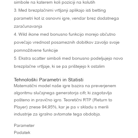
simbole na katerem koli poziciji na kolutih
Med brezplačnimi vrtljanji aplikajo isti betting
parametri kot iz osnovni igre, vendar brez dodatnega
zaračunavanja
Wild ikone med bonusno funkcijo morejo občutno
povečajo vrednost posameznih dobitkov zavoljo svoje
pomnožitvene funkcije
Ekstra scatter simboli med bonusno podeljujejo novo
brezplačne vrtljaje, ki se pa prištejejo k ostalim
Tehnološki Parametri in Statisti
Matematični model naše igre bazira na preverjenem
algoritmu slučajnega generatorja cifr, ki zagotavlja
pošteno in pravično igro. Teoretični RTP (Return to
Player) znese 94,95%, kar je pa v skladu s merili
industrije za igralno avtomate tega obdobja.
Parameter
Podatek