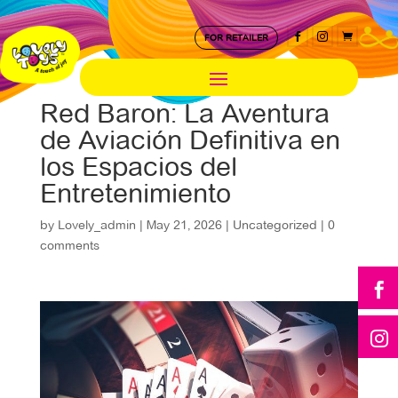



FOR RETAILER
Red Baron: La Aventura
de Aviación Definitiva en
los Espacios del
Entretenimiento
by
Lovely_admin
|
May 21, 2026
|
Uncategorized
|
0
comments

