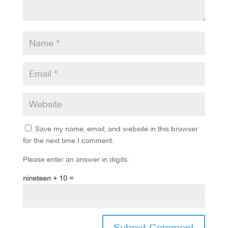
Save my name, email, and website in this browser
for the next time I comment.
Please enter an answer in digits:
nineteen + 10 =