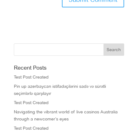
Recent Posts
Test Post Created
Pin up azerbaycan istifadəçilərini sadə və sürətli
seçimlərlə qarşılayır
Test Post Created
Navigating the vibrant world of live casinos Australia
through a newcomer’s eyes
Test Post Created