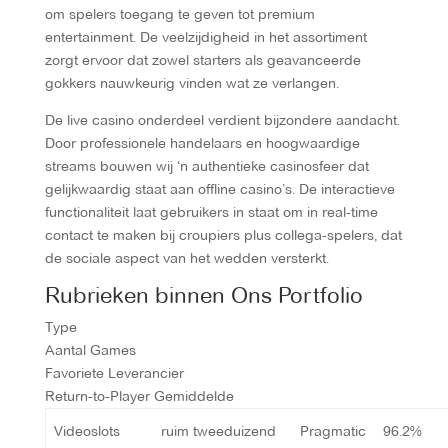
om spelers toegang te geven tot premium
entertainment. De veelzijdigheid in het assortiment
zorgt ervoor dat zowel starters als geavanceerde
gokkers nauwkeurig vinden wat ze verlangen.
De live casino onderdeel verdient bijzondere aandacht.
Door professionele handelaars en hoogwaardige
streams bouwen wij ‘n authentieke casinosfeer dat
gelijkwaardig staat aan offline casino’s. De interactieve
functionaliteit laat gebruikers in staat om in real-time
contact te maken bij croupiers plus collega-spelers, dat
de sociale aspect van het wedden versterkt.
Rubrieken binnen Ons Portfolio
Type
Aantal Games
Favoriete Leverancier
Return-to-Player Gemiddelde
Videoslots
ruim tweeduizend
Pragmatic
96.2%