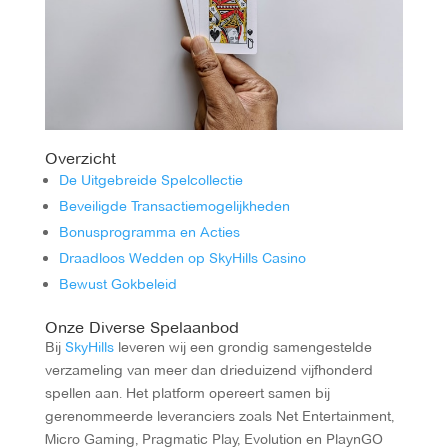
Overzicht
De Uitgebreide Spelcollectie
Beveiligde Transactiemogelijkheden
Bonusprogramma en Acties
Draadloos Wedden op SkyHills Casino
Bewust Gokbeleid
Onze Diverse Spelaanbod
Bij
SkyHills
leveren wij een grondig samengestelde
verzameling van meer dan drieduizend vijfhonderd
spellen aan. Het platform opereert samen bij
gerenommeerde leveranciers zoals Net Entertainment,
Micro Gaming, Pragmatic Play, Evolution en PlaynGO