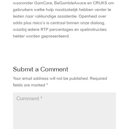
waaronder GamCare, BeGambleAware en CRUKS om
gebruikers welke hulp noodzakelijk hebben verder te
leiden naar vakkundige assistentie. Openheid over
odds plus risico’s is centraal binnen onze dialoog,
waarbij iedere RTP percentages en spelinstructies
helder worden gepresenteerd.
Submit a Comment
Your email address will not be published.
Required
fields are marked
*