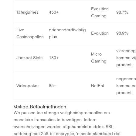
Evolution
Tafelgames
450+
98.7%
Gaming
Live
driehonderdtwintig
Evolution
98.9%
Casinospellen
plus
vierenneg
Micro
Jackpot Slots
180+
komma vij
Gaming
procent
negenenn
Videopoker
85+
NetEnt
komma e
procent
Veilige Betaalmethoden
We passen toe strenge veiligheidsprotocollen om
monetaire transacties te beveiligen. Iedere
overschrijvingen worden afgehandeld middels SSL-
codering met 256-bit encryptie, ‘n sectorstandaard dat