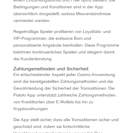
einem Einzahlungsbonus und Free Spins besteht. Die
Bedingungen und Konditionen sind in der App
übersichtlich dargestellt, sodass Missverständnisse
vermieden werden.
Regelmäßige Spieler profitieren von Loyalitäts- und
VIP-Programmen, die exklusive Boni und
personalisierte Angebote beinhalten. Diese Programme
belohnen kontinuierliches Spielen und steigern damit
die Kundenbindung.
Zahlungsmethoden und Sicherheit
Ein entscheidender Aspekt jeder Casino-Anwendung
sind die bereitgestellten Zahlungsmethoden und die
Gewährleistung der Sicherheit der Transaktionen. Die
Pistolo App unterstützt zahlreiche Zahlungsmethoden,
von Kreditkarten über E-Wallets bis hin zu
Kryptowährungen.
Die App stellt sicher, dass alle Transaktionen sicher und
geschützt sind, indem sie fortschrittliche