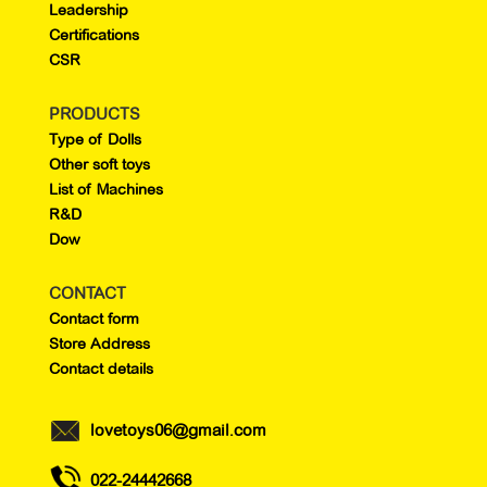
Leadership
Certifications
CSR
PRODUCTS
Type of Dolls
Other soft toys
List of Machines
R&D
Dow
CONTACT
Contact form
Store Address
Contact details
lovetoys06@gmail.com
022-24442668