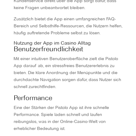
Kundenservice direkt über die App sorgt dafür, dass
keine Fragen unbeantwortet bleiben.
Zusätzlich bietet die App einen umfangreichen FAQ-
Bereich und Selbsthilfe-Ressourcen, die Nutzern helfen,
häufig auftretende Probleme selbst zu lösen.
Nutzung der App im Casino Alltag
Benutzerfreundlichkeit
Mit einer intuitiven Benutzeroberfläche zielt die Pistolo
App darauf ab, ein stressfreies Benutzererlebnis zu
bieten. Die klare Anordnung der Menüpunkte und die
durchdachte Navigation sorgen dafür, dass Nutzer sich
schnell zurechtfinden.
Performance
Eine der Stärken der Pistolo App ist ihre schnelle
Performance. Spiele laden schnell und laufen
reibungslos, was in der Online-Casino-Welt von
erheblicher Bedeutung ist.