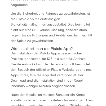
Angeboten.
Um die Sicherheit und Fairness zu gewährleisten, ist
die Pistolo App mit erstklassigen
Sicherheitsmaßnahmen ausgestattet. Dies beinhaltet
nicht nur eine SSL-Verschlüsselung, sondern auch
regelmässige Prüfungen und Audits, um die Integrität
der Spiele zu gewährleisten.
Wie installiert man die Pistolo App?
Die Installation der Pistolo App ist ein einfacher
Prozess, der sowohl für iOS- als auch für Android-
Geräte entwickelt wurde. Der erste Schritt beinhaltet
den Besuch der offiziellen Pistolo-Website oder eines
App-Stores, falls die App dort verfügbar ist. Der
Download und die Installation sind in der Regel
innerhalb weniger Minuten abgeschlossen.
Nach der Installation müssen Benutzer ein Konto
erstellen oder sich in ein bestehendes einloggen. Dies
geschieht problemlos über die Option “Pistolo casino