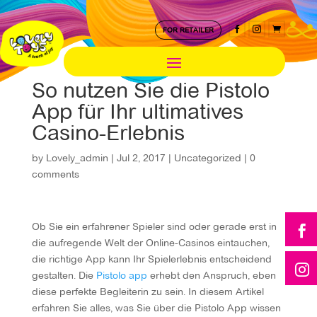



FOR RETAILER
So nutzen Sie die Pistolo
App für Ihr ultimatives
Casino-Erlebnis
by
Lovely_admin
|
Jul 2, 2017
|
Uncategorized
|
0
comments
Ob Sie ein erfahrener Spieler sind oder gerade erst in

die aufregende Welt der Online-Casinos eintauchen,
die richtige App kann Ihr Spielerlebnis entscheidend

gestalten. Die
Pistolo app
erhebt den Anspruch, eben
diese perfekte Begleiterin zu sein. In diesem Artikel
erfahren Sie alles, was Sie über die Pistolo App wissen