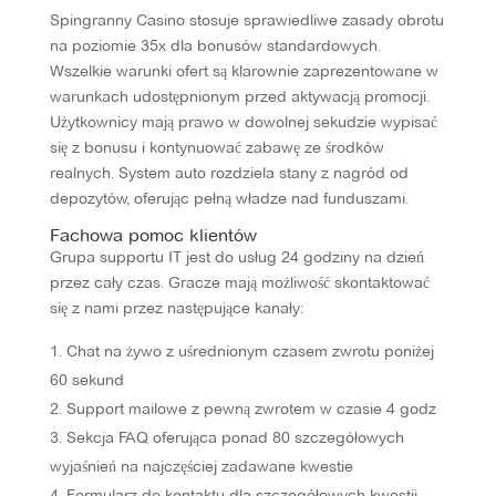
Spingranny Casino stosuje sprawiedliwe zasady obrotu
na poziomie 35x dla bonusów standardowych.
Wszelkie warunki ofert są klarownie zaprezentowane w
warunkach udostępnionym przed aktywacją promocji.
Użytkownicy mają prawo w dowolnej sekudzie wypisać
się z bonusu i kontynuować zabawę ze środków
realnych. System auto rozdziela stany z nagród od
depozytów, oferując pełną władze nad funduszami.
Fachowa pomoc klientów
Grupa supportu IT jest do usług 24 godziny na dzień
przez cały czas. Gracze mają możliwość skontaktować
się z nami przez następujące kanały:
Chat na żywo z uśrednionym czasem zwrotu poniżej
60 sekund
Support mailowe z pewną zwrotem w czasie 4 godz
Sekcja FAQ oferująca ponad 80 szczegółowych
wyjaśnień na najczęściej zadawane kwestie
Formularz do kontaktu dla szczegółowych kwestii