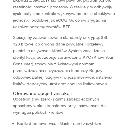
MGA/B2C/394/2017 stanowi pewność prawomocności i
rzetelności naszych procesów. Wszelkie gry odbywają
systematyczne kontrole wykonywane przez obiektywne
jednostki, podobne jak eCOGRA, co uwiarygadnia
uczciwe poziomy zwrotów RTP.
Stosujemy zaawansowane standardy enkrypcji SSL
128 bitowe, co chronią dane prywatne i przelewy
pieniężne aktywnych klientów. System zarządzania
identyfikacją potrzebuje sprawdzenia KYC (Know Your
Consumer) stosownie z światowymi normami
przeciwdziałania oczyszczania funduszy. Reguły
odpowiedzialnej rozgrywki włącza możliwość ustalenia
limitów depozytów, utrat oraz spotkań limitowanych.
Oferowane opcje transakcji
Udostępniamy szeroką gamę zabezpieczonych
sposobów wpłat i transferów przystosowanych do
wymagań polskich klientów:
Kartki debetowe Visa i Master card z szybkim