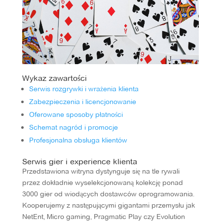
Wykaz zawartości
Serwis rozgrywki i wrażenia klienta
Zabezpieczenia i licencjonowanie
Oferowane sposoby płatności
Schemat nagród i promocje
Profesjonalna obsługa klientów
Serwis gier i experience klienta
Przedstawiona witryna dystynguje się na tle rywali
przez dokładnie wyselekcjonowaną kolekcję ponad
3000 gier od wiodących dostawców oprogramowania.
Kooperujemy z następującymi gigantami przemysłu jak
NetEnt, Micro gaming, Pragmatic Play czy Evolution