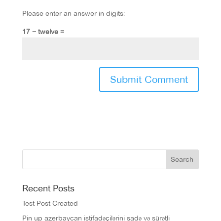
Please enter an answer in digits:
17 − twelve =
Recent Posts
Test Post Created
Pin up azerbaycan istifadəçilərini sadə və sürətli