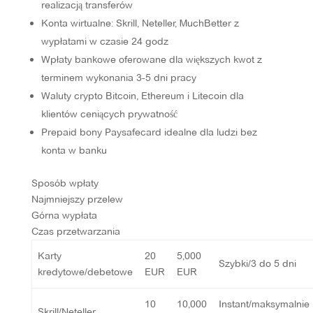
realizacją transferów
Konta wirtualne: Skrill, Neteller, MuchBetter z
wypłatami w czasie 24 godz
Wpłaty bankowe oferowane dla większych kwot z
terminem wykonania 3-5 dni pracy
Waluty crypto Bitcoin, Ethereum i Litecoin dla
klientów ceniących prywatność
Prepaid bony Paysafecard idealne dla ludzi bez
konta w banku
Sposób wpłaty
Najmniejszy przelew
Górna wypłata
Czas przetwarzania
Karty
20
5,000
Szybki/3 do 5 dni
kredytowe/debetowe
EUR
EUR
10
10,000
Instant/maksymalnie
Skrill/Neteller