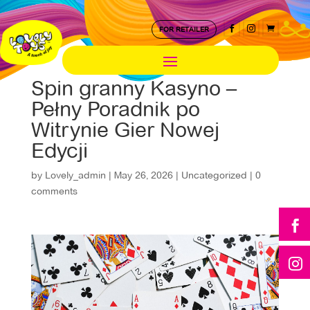



FOR RETAILER
Spin granny Kasyno –
Pełny Poradnik po
Witrynie Gier Nowej
Edycji
by
Lovely_admin
|
May 26, 2026
|
Uncategorized
|
0
comments

