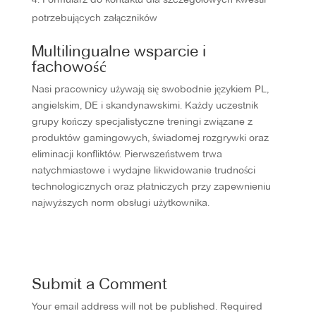
potrzebujących załączników
Multilingualne wsparcie i
fachowość
Nasi pracownicy używają się swobodnie językiem PL,
angielskim, DE i skandynawskimi. Każdy uczestnik
grupy kończy specjalistyczne treningi związane z
produktów gamingowych, świadomej rozgrywki oraz
eliminacji konfliktów. Pierwszeństwem trwa
natychmiastowe i wydajne likwidowanie trudności
technologicznych oraz płatniczych przy zapewnieniu
najwyższych norm obsługi użytkownika.
Submit a Comment
Your email address will not be published.
Required