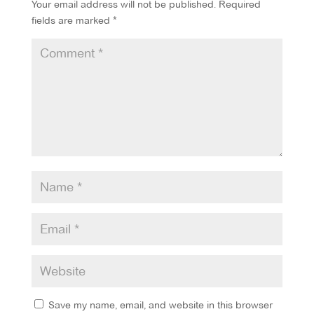
Your email address will not be published.
Required
fields are marked
*
Save my name, email, and website in this browser