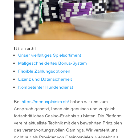
Übersicht
Unser vielfältiges Spielsortiment
Maßgeschneidertes Bonus-System
Flexible Zahlungsoptionen
Lizenz und Datensicherheit
Kompetenter Kundendienst
Bei
https://menusplaisirs.ch/
haben wir uns zum
Anspruch gesetzt, Ihnen ein genuines und zugleich
fortschrittliches Casino-Erlebnis zu bieten. Die Platform
vereint aktuellste Technik mit den bewährten Prinzipien
des verantwortungsvollen Gamings. Wir versteht uns
nicht nur als Provider von Casinospielen, vielmehr als