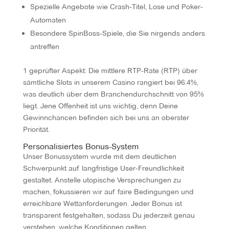
Spezielle Angebote wie Crash-Titel, Lose und Poker-
Automaten
Besondere SpinBoss-Spiele, die Sie nirgends anders
antreffen
1 geprüfter Aspekt: Die mittlere RTP-Rate (RTP) über
sämtliche Slots in unserem Casino rangiert bei 96.4%,
was deutlich über dem Branchendurchschnitt von 95%
liegt. Jene Offenheit ist uns wichtig, denn Deine
Gewinnchancen befinden sich bei uns an oberster
Priorität.
Personalisiertes Bonus-System
Unser Bonussystem wurde mit dem deutlichen
Schwerpunkt auf langfristige User-Freundlichkeit
gestaltet. Anstelle utopische Versprechungen zu
machen, fokussieren wir auf faire Bedingungen und
erreichbare Wettanforderungen. Jeder Bonus ist
transparent festgehalten, sodass Du jederzeit genau
verstehen, welche Konditionen gelten.