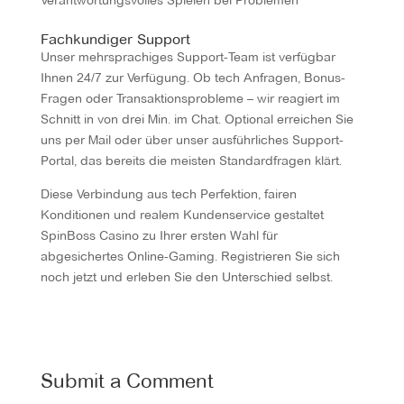
Verantwortungsvolles Spielen bei Problemen
Fachkundiger Support
Unser mehrsprachiges Support-Team ist verfügbar
Ihnen 24/7 zur Verfügung. Ob tech Anfragen, Bonus-
Fragen oder Transaktionsprobleme – wir reagiert im
Schnitt in von drei Min. im Chat. Optional erreichen Sie
uns per Mail oder über unser ausführliches Support-
Portal, das bereits die meisten Standardfragen klärt.
Diese Verbindung aus tech Perfektion, fairen
Konditionen und realem Kundenservice gestaltet
SpinBoss Casino zu Ihrer ersten Wahl für
abgesichertes Online-Gaming. Registrieren Sie sich
noch jetzt und erleben Sie den Unterschied selbst.
Submit a Comment