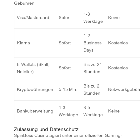
Gebühren
1-3
Visa/Mastercard
Sofort
Keine
Werktage
1-2
Klarna
Sofort
Business
Kostenlos
Days
E-Wallets (Skrill,
Bis zu 24
Sofort
Kostenlos
Neteller)
Stunden
Bis zu 2
Kryptowährungen
5-15 Min.
Netzwerkgebüh
Stunden
1-3
3-5
Banküberweisung
Keine
Werktage
Werktage
Zulassung und Datenschutz
SpinBoss Casino agiert unter einer offiziellen Gaming-