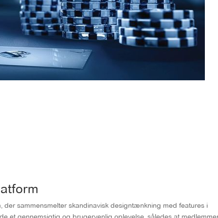
latform
orm, der sammensmelter skandinavisk designtænkning med features i
lbyde et gennemsigtig og brugervenlig oplevelse, således at medlemme