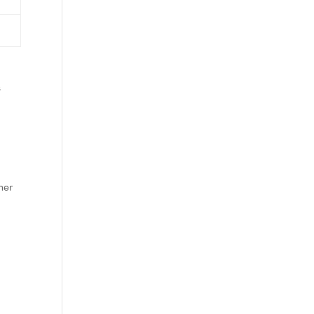
s
ner