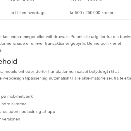
to til fem hverdage
kr. 500 / 250.000 kroner
erken indsætninger eller withdrawals. Potentielle udgifter fra din bank
tformens side er enhver transaktioner gebyrfri. Denne politik er et
g.
ehold
mobile enheder, derfor har platformen satset betydeligt i til at
 webdesign tilpasser sig automatisk til alle skærmstørrelser, fra telefo
v på mobilnetværk
l mindre skærme
atures uden nedlastning af app
r versionen