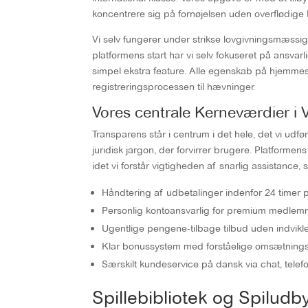
koncentrere sig på fornøjelsen uden overflødige 
Vi selv fungerer under strikse lovgivningsmæssig
platformens start har vi selv fokuseret på ansv
simpel ekstra feature. Alle egenskab på hjemme
registreringsprocessen til hævninger.
Vores centrale Kerneværdier i 
Transparens står i centrum i det hele, det vi udfø
juridisk jargon, der forvirrer brugere. Platform
idet vi forstår vigtigheden af snarlig assistance
Håndtering af udbetalinger indenfor 24 timer
Personlig kontoansvarlig for premium medlem
Ugentlige pengene-tilbage tilbud uden indvikl
Klar bonussystem med forståelige omsætning
Særskilt kundeservice på dansk via chat, telef
Spillebibliotek og Spiludb