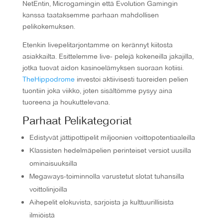
NetEntin, Microgamingin että Evolution Gamingin
kanssa taataksemme parhaan mahdollisen
pelikokemuksen.
Etenkin livepelitarjontamme on kerännyt kiitosta
asiakkailta. Esittelemme live- pelejä kokeneilla jakajilla,
jotka tuovat aidon kasinoelämyksen suoraan kotiisi.
TheHippodrome
investoi aktiivisesti tuoreiden pelien
tuontiin joka viikko, joten sisältömme pysyy aina
tuoreena ja houkuttelevana.
Parhaat Pelikategoriat
Edistyvät jättipottipelit miljoonien voittopotentiaaleilla
Klassisten hedelmäpelien perinteiset versiot uusilla
ominaisuuksilla
Megaways-toiminnolla varustetut slotat tuhansilla
voittolinjoilla
Aihepelit elokuvista, sarjoista ja kulttuurillisista
ilmiöistä