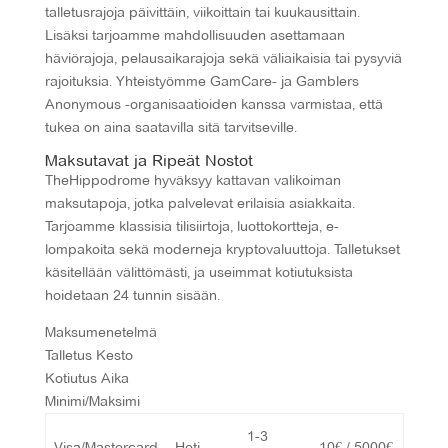
talletusrajoja päivittäin, viikoittain tai kuukausittain.
Lisäksi tarjoamme mahdollisuuden asettamaan
häviörajoja, pelausaikarajoja sekä väliaikaisia tai pysyviä
rajoituksia. Yhteistyömme GamCare- ja Gamblers
Anonymous -organisaatioiden kanssa varmistaa, että
tukea on aina saatavilla sitä tarvitseville.
Maksutavat ja Ripeät Nostot
TheHippodrome hyväksyy kattavan valikoiman
maksutapoja, jotka palvelevat erilaisia asiakkaita.
Tarjoamme klassisia tilisiirtoja, luottokortteja, e-
lompakoita sekä moderneja kryptovaluuttoja. Talletukset
käsitellään välittömästi, ja useimmat kotiutuksista
hoidetaan 24 tunnin sisään.
Maksumenetelmä
Talletus Kesto
Kotiutus Aika
Minimi/Maksimi
1-3
Visa/Mastercard
Heti
10€ / 5000€