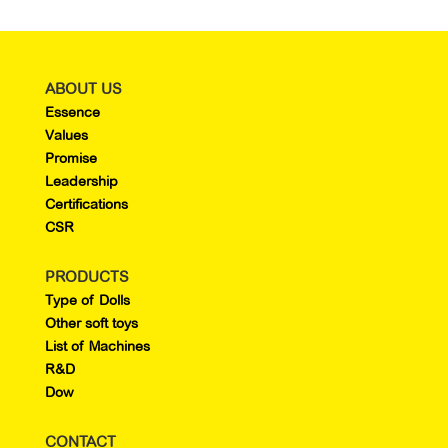
ABOUT US
Essence
Values
Promise
Leadership
Certifications
CSR
PRODUCTS
Type of Dolls
Other soft toys
List of Machines
R&D
Dow
CONTACT