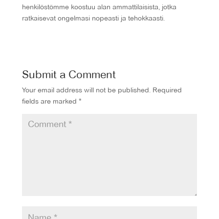
henkilöstömme koostuu alan ammattilaisista, jotka
ratkaisevat ongelmasi nopeasti ja tehokkaasti.
Submit a Comment
Your email address will not be published.
Required
fields are marked
*