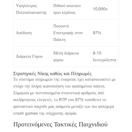
Υψηλότερος
Πιθανό ανώτατο
10,000x
Πολλαπλασιαστής
όριο κέρδους
Ποσοστό
Απόδοση
Επιστροφής στον
97%
Παίκτη
Μέση διάρκεια
8-15
Διάρκεια Γύρου
γύρου
δευτερόλεπτα
Στρατηγικές Νίκης καθώς και Πληρωμές
Το σύστημα πληρωμών της εταιρείας έχει κατασκευαστεί με
στόχο την πλήρη ικανοποίηση του αγαπημένου παίκτη.
Σύμφωνα με πιστοποιημένα στατιστικά αριθμούς από
ανεξάρτητους ελεγκτές, το RTP του 97% τοποθετεί το
φανταστικό παιχνίδι μας ανάμεσα μεταξύ των πιο απλόχερα
crash games της σύγχρονης αγοράς.
Προτεινόμενες Τακτικές Παιχνιδιού