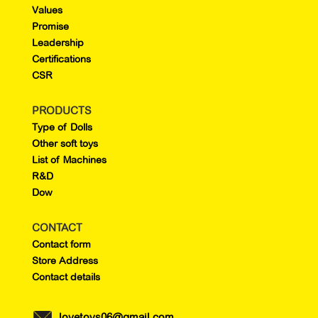
Values
Promise
Leadership
Certifications
CSR
PRODUCTS
Type of Dolls
Other soft toys
List of Machines
R&D
Dow
CONTACT
Contact form
Store Address
Contact details
lovetoys06@gmail.com