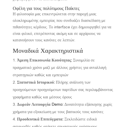
Οφέλη για τους πολύτιμους Παίκτες
Η φιλοσοφία μας επικεντρώνεται στην παροχή μιας
ολοκληρωμένης εμπειρίας που συνδυάζει διασκέδαση με
πιθανότητες κέρδους. Το interface έχει δημιουργηθεί για να
είναι φιλικό, επιτρέποντας ακόμη και σε αρχάριους να
κατανοήσουν τους κανόνες σε λεπτών.
Μοναδικά Χαρακτηριστικά
Άμεση Επικοινωνία Κοινότητας:
Συνομιλία σε
πραγματικό χρόνο μαζί με άλλους χρήστες για ανταλλαγή
στρατηγικών καθώς και εμπειριών
Στατιστικά Ιστορικού:
Πλήρης ανάλυση των
προηγούμενων προηγούμενων παρτίδων σας περιλαμβάνοντας
γραφήματα καθώς και μέσους όρους
Δωρεάν Λειτουργία Demo:
Δυνατότητα εξάσκησης χωρίς
χρήματα για εξοικείωση με τους βασικούς τους κανόνες
Προοδευτικά Επιτεύγματα:
Ξεκλειδώστε ειδικά
ανταμοιβές καθώς φτάνετε σημαντικούς ορόσημους