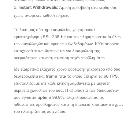
Instant Withdrawals:
Άμεση πρόσβαση στα κέρδη σας
χωρίς ανώφελες καθυστερήσεις
Το δικό μας σύστημα ασφαλείας χρησιμοποιεί
κρυπτογράφηση SSL 256-bit για την πλήρη προστασία όλων
των συναλλαγών και προσωπικών δεδομένων. Κάθε session
καταχωρείται και διατηρείται για διασφάλιση της
ακεραιότητας και αντιμετώπιση τυχόν προβλημάτων.
Με εξαιρετικά ελάχιστο χρόνο φόρτωσης μικρότερο από δύο
δευτερόλεπτα και frame rate το οποίο ξεπερνά τα 60 FPS,
εξασφαλίζουμε ότι κάθε κίνηση λαμβάνεται με μέγιστη
ακρίβεια χιλιοστών του sec. Η αξιοπιστία των διακομιστών
μας εγγυάται uptime 99.9%, ελαχιστοποιώντας τις
πιθανότητες προβλήματος κατά τη διάρκεια κρίσιμων στιγμών
του ηλεκτρίζοντος παιχνιδιού.