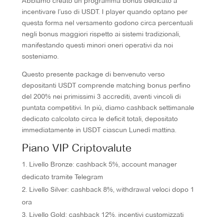
Abbiamo creato un programma bonus dedicato a
incentivare l’uso di USDT. I player quando optano per
questa forma nel versamento godono circa percentuali
negli bonus maggiori rispetto ai sistemi tradizionali,
manifestando questi minori oneri operativi da noi
sosteniamo.
Questo presente package di benvenuto verso
depositanti USDT comprende matching bonus perfino
del 200% nei primissimi 3 accrediti, aventi vincoli di
puntata competitivi. In più, diamo cashback settimanale
dedicato calcolato circa le deficit totali, depositato
immediatamente in USDT ciascun Lunedì mattina.
Piano VIP Criptovalute
Livello Bronze: cashback 5%, account manager
dedicato tramite Telegram
Livello Silver: cashback 8%, withdrawal veloci dopo 1
ora
Livello Gold: cashback 12%, incentivi customizzati