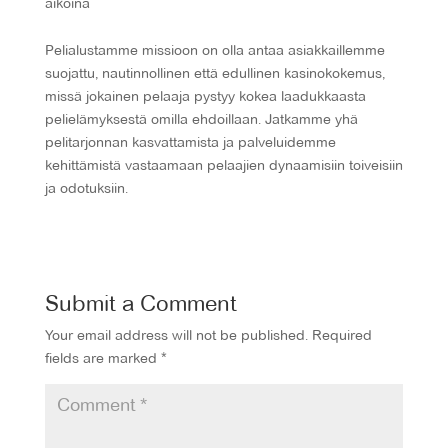
aikoina
Pelialustamme missioon on olla antaa asiakkaillemme
suojattu, nautinnollinen että edullinen kasinokokemus,
missä jokainen pelaaja pystyy kokea laadukkaasta
pelielämyksestä omilla ehdoillaan. Jatkamme yhä
pelitarjonnan kasvattamista ja palveluidemme
kehittämistä vastaamaan pelaajien dynaamisiin toiveisiin
ja odotuksiin.
Submit a Comment
Your email address will not be published.
Required
fields are marked
*