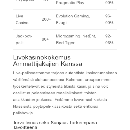
Pragmatic Play
99%
Live
Evolution Gaming,
96-
200+
Casino
Ezugi
99%
Jackpot-
Microgaming, NetEnt,
92-
80+
pelit
Red Tiger
96%
Livekasinokokemus
Ammattijakajien Kanssa
Live-peliosastomme tarjoaa autenttista kasinotunnelmaa
välittömästi olohuoneeseesi. Kokeneet croupierimme
työskentelevät edistyneistä tiloista käsin, ja sinä voit
osallistua pelaamiseen reaaliaikaisesti toisten
asiakkaiden joukossa. Esitämme liveversiot kaikista
klassisista pöytäpeli-klassikoista sekä erikoisia
pelishowja.
Turvallisuus sekä Suojaus Tärkeimpänä
Tavoitteena