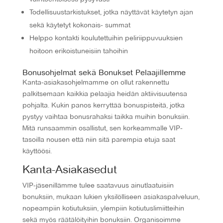
Todellisuustarkistukset, jotka näyttävät käytetyn ajan
sekä käytetyt kokonais- summat
Helppo kontakti koulutettuihin peliriippuvuuksien
hoitoon erikoistuneisiin tahoihin
Bonusohjelmat sekä Bonukset Pelaajillemme
Kanta-asiakasohjelmamme on ollut rakennettu
palkitsemaan kaikkia pelaajia heidän aktiivisuutensa
pohjalta. Kukin panos kerryttää bonuspisteitä, jotka
pystyy vaihtaa bonusrahaksi taikka muihin bonuksiin.
Mitä runsaammin osallistut, sen korkeammalle VIP-
tasoilla nousen että niin sitä parempia etuja saat
käyttöösi.
Kanta-Asiakasedut
VIP-jäsenillämme tulee saatavuus ainutlaatuisiin
bonuksiin, mukaan lukien yksilölliseen asiakaspalveluun,
nopeampiin kotiutuksiin, ylempiin kotiutuslimiitteihin
sekä myös räätälöityihin bonuksiin. Organisoimme