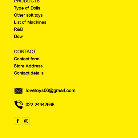
PRODUCTS
Type of Dolls
Other soft toys
List of Machines
R&D
Dow
CONTACT
Contact form
Store Address
Contact details
lovetoys06@gmail.com
022-24442668

