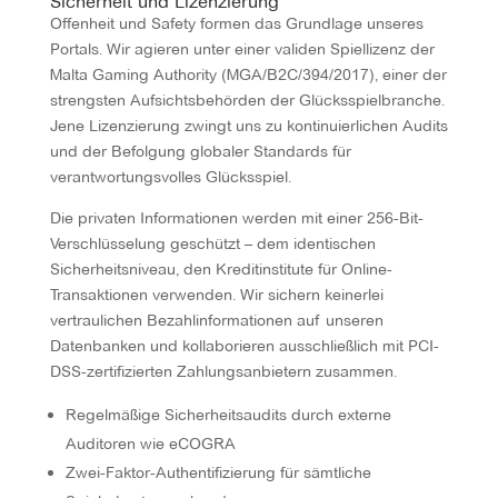
Sicherheit und Lizenzierung
Offenheit und Safety formen das Grundlage unseres
Portals. Wir agieren unter einer validen Spiellizenz der
Malta Gaming Authority (MGA/B2C/394/2017), einer der
strengsten Aufsichtsbehörden der Glücksspielbranche.
Jene Lizenzierung zwingt uns zu kontinuierlichen Audits
und der Befolgung globaler Standards für
verantwortungsvolles Glücksspiel.
Die privaten Informationen werden mit einer 256-Bit-
Verschlüsselung geschützt – dem identischen
Sicherheitsniveau, den Kreditinstitute für Online-
Transaktionen verwenden. Wir sichern keinerlei
vertraulichen Bezahlinformationen auf unseren
Datenbanken und kollaborieren ausschließlich mit PCI-
DSS-zertifizierten Zahlungsanbietern zusammen.
Regelmäßige Sicherheitsaudits durch externe
Auditoren wie eCOGRA
Zwei-Faktor-Authentifizierung für sämtliche