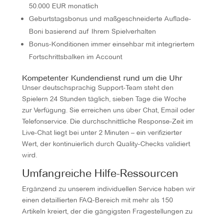
50.000 EUR monatlich
Geburtstagsbonus und maßgeschneiderte Auflade-
Boni basierend auf Ihrem Spielverhalten
Bonus-Konditionen immer einsehbar mit integriertem
Fortschrittsbalken im Account
Kompetenter Kundendienst rund um die Uhr
Unser deutschsprachig Support-Team steht den
Spielern 24 Stunden täglich, sieben Tage die Woche
zur Verfügung. Sie erreichen uns über Chat, Email oder
Telefonservice. Die durchschnittliche Response-Zeit im
Live-Chat liegt bei unter 2 Minuten – ein verifizierter
Wert, der kontinuierlich durch Quality-Checks validiert
wird.
Umfangreiche Hilfe-Ressourcen
Ergänzend zu unserem individuellen Service haben wir
einen detaillierten FAQ-Bereich mit mehr als 150
Artikeln kreiert, der die gängigsten Fragestellungen zu