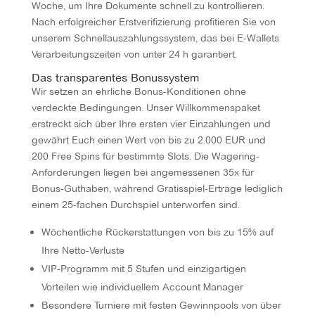
Woche, um Ihre Dokumente schnell zu kontrollieren.
Nach erfolgreicher Erstverifizierung profitieren Sie von
unserem Schnellauszahlungssystem, das bei E-Wallets
Verarbeitungszeiten von unter 24 h garantiert.
Das transparentes Bonussystem
Wir setzen an ehrliche Bonus-Konditionen ohne
verdeckte Bedingungen. Unser Willkommenspaket
erstreckt sich über Ihre ersten vier Einzahlungen und
gewährt Euch einen Wert von bis zu 2.000 EUR und
200 Free Spins für bestimmte Slots. Die Wagering-
Anforderungen liegen bei angemessenen 35x für
Bonus-Guthaben, während Gratisspiel-Erträge lediglich
einem 25-fachen Durchspiel unterworfen sind.
Wöchentliche Rückerstattungen von bis zu 15% auf
Ihre Netto-Verluste
VIP-Programm mit 5 Stufen und einzigartigen
Vorteilen wie individuellem Account Manager
Besondere Turniere mit festen Gewinnpools von über