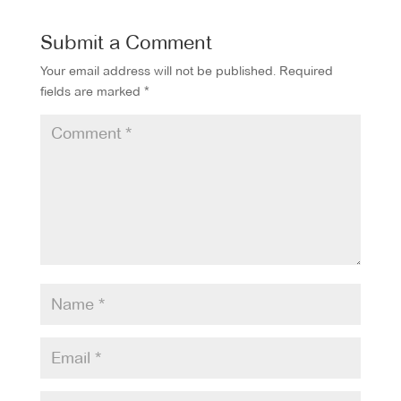
Submit a Comment
Your email address will not be published.
Required
fields are marked
*