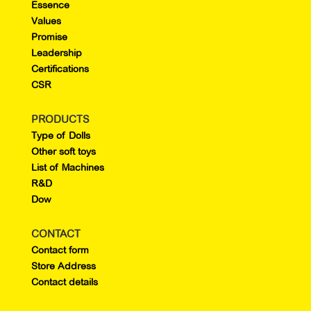
Essence
Values
Promise
Leadership
Certifications
CSR
PRODUCTS
Type of Dolls
Other soft toys
List of Machines
R&D
Dow
CONTACT
Contact form
Store Address
Contact details