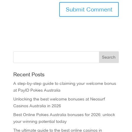
Recent Posts
A step-by-step guide to claiming your welcome bonus
at PayID Pokies Australia
Unlocking the best welcome bonuses at Neosurf
Casinos Australia in 2026
Best Online Pokies Australia bonuses for 2026: unlock
your winning potential today
The ultimate guide to the best online casinos in