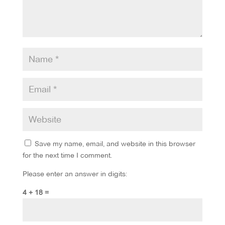
Save my name, email, and website in this browser
for the next time I comment.
Please enter an answer in digits:
4 + 18 =