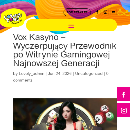



FOR RETAILER
Vox Kasyno –
Wyczerpujący Przewodnik
po Witrynie Gamingowej
Najnowszej Generacji
by
Lovely_admin
|
Jun 24, 2026
|
Uncategorized
|
0
comments

