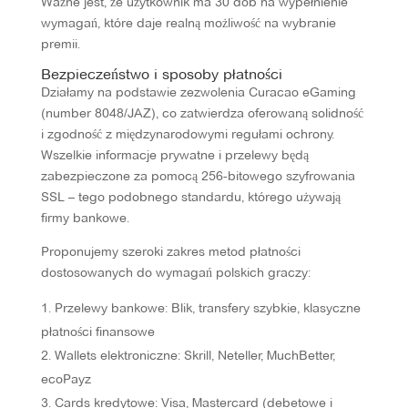
Ważne jest, że użytkownik ma 30 dób na wypełnienie
wymagań, które daje realną możliwość na wybranie
premii.
Bezpieczeństwo i sposoby płatności
Działamy na podstawie zezwolenia Curacao eGaming
(number 8048/JAZ), co zatwierdza oferowaną solidność
i zgodność z międzynarodowymi regułami ochrony.
Wszelkie informacje prywatne i przelewy będą
zabezpieczone za pomocą 256-bitowego szyfrowania
SSL – tego podobnego standardu, którego używają
firmy bankowe.
Proponujemy szeroki zakres metod płatności
dostosowanych do wymagań polskich graczy:
Przelewy bankowe: Blik, transfery szybkie, klasyczne
płatności finansowe
Wallets elektroniczne: Skrill, Neteller, MuchBetter,
ecoPayz
Cards kredytowe: Visa, Mastercard (debetowe i