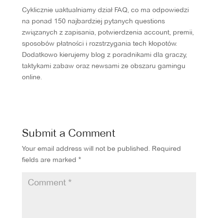
Cyklicznie uaktualniamy dział FAQ, co ma odpowiedzi
na ponad 150 najbardziej pytanych questions
związanych z zapisania, potwierdzenia account, premii,
sposobów płatności i rozstrzygania tech kłopotów.
Dodatkowo kierujemy blog z poradnikami dla graczy,
taktykami zabaw oraz newsami ze obszaru gamingu
online.
Submit a Comment
Your email address will not be published.
Required
fields are marked
*