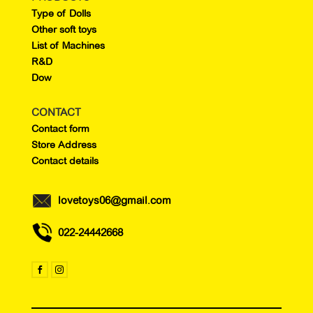
Type of Dolls
Other soft toys
List of Machines
R&D
Dow
CONTACT
Contact form
Store Address
Contact details
lovetoys06@gmail.com
022-24442668

