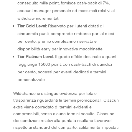
conseguito mille point, fornisce cash-back di 7%,
account manager personale ed massimali relativi al
withdraw incrementati
Tier Gold Level:
Riservato per i utenti dotati di
cinquemila punti, comprende rimborso pari al dieci
per cento, premio compleanno riservato e
disponibilità early per innovative macchinette
Tier Platinum Level:
Il grado d’élite destinato a quanti
raggiunge 15000 point, con cash-back di quindici
per cento, accessi per eventi dedicati e termini
personalizzate
Wildchance si distingue evidenzia per totale
trasparenza riguardanti le termini promozionali. Ciascun
extra viene corredato di termini evidenti e
comprensibili, senza alcuna termini occulte. Ciascuno
dei condizioni relativi alla puntata risultano favorevoli
rispetto ai standard del comparto, solitamente impostati