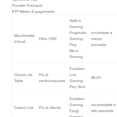
Provider Principali
RTP Medio di pagamento
NetEnt
Gaming,
Pragmatic
novantasei e
Macchinette
Oltre 1200
Gaming
mezzo
Virtuali
Play,
percento
Micro
Gaming
Evolution
Classici da
Più di
Live
98,2%
Table
centocinquanta
Gaming,
Play Tech
Evolution
Gaming,
novantasette e
Casinò Live
Più di ottanta
Ezugi
otto percento
Gaming