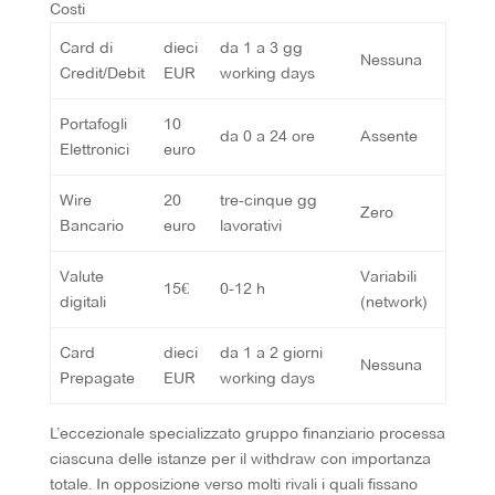
Costi
Card di
dieci
da 1 a 3 gg
Nessuna
Credit/Debit
EUR
working days
Portafogli
10
da 0 a 24 ore
Assente
Elettronici
euro
Wire
20
tre-cinque gg
Zero
Bancario
euro
lavorativi
Valute
Variabili
15€
0-12 h
digitali
(network)
Card
dieci
da 1 a 2 giorni
Nessuna
Prepagate
EUR
working days
L’eccezionale specializzato gruppo finanziario processa
ciascuna delle istanze per il withdraw con importanza
totale. In opposizione verso molti rivali i quali fissano