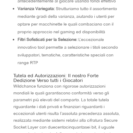
antecedentemente al giocare usando fondi effettivo
Varianza Variegata:
Strutturiamo tutto il assortimento
mediante gradi della varianza, aiutando i utenti per
optare per macchinette le quali combaciano con il
proprio approccio nel gaming ed disponibilità
Filtri Sofisticati per la Selezione:
L’eccezionale
innovativo tool permette a selezionare i titoli secondo
sviluppatori, tematiche, caratteristiche speciali con
range RTP
Tutela ed Autorizzazioni: Il nostro Forte
Dedizione Verso tutti i Giocatori
Wildchance funziona con rigorose autorizzazioni
mondiali le quali garantiscono conformità verso gli
parametri più elevati del comparto. La totale tutela
riguardante i dati privati e finanziari riguardanti i
eccezionali utenti risulta l’assoluta precedenza assoluta,
realizzata mediante sistemi relativi alla cifratura Secure
Socket Layer con duecentocinquantasei bit, il uguale