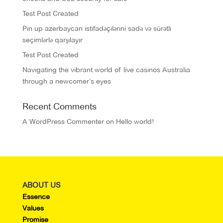
Test Post Created
Pin up azerbaycan istifadəçilərini sadə və sürətli
seçimlərlə qarşılayır
Test Post Created
Navigating the vibrant world of live casinos Australia
through a newcomer’s eyes
Recent Comments
A WordPress Commenter
on
Hello world!
ABOUT US
Essence
Values
Promise